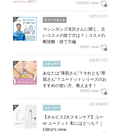
1833897 view
2025/12/11
ライフスタイル
マシンガンズ滝沢さんに聞く、古
いコスメの捨て方は？｜コスメの
断捨離・捨て方編
65891 view
2024/11/27
スキンケア
あなたは“薄肌さん”？それとも“厚
肌さん”？ユードットシリーズのお
すすめの使い方、教えます！
36583 view
2023/08/30
スキンケア
【オルビス2大スキンケア】ユー
or ユードット 私にはどっち？｜
Editor’s view