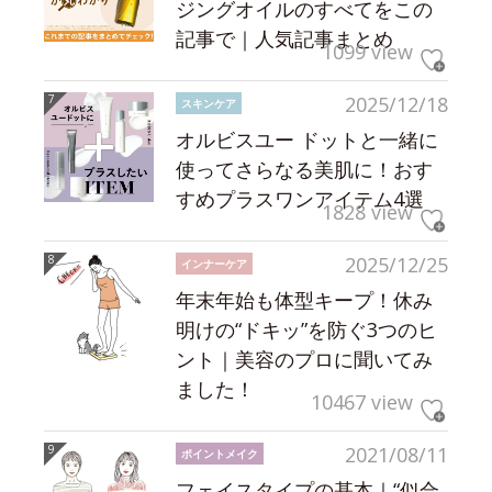
ジングオイルのすべてをこの
記事で｜人気記事まとめ
1099 view
2025/12/18
スキンケア
オルビスユー ドットと一緒に
使ってさらなる美肌に！おす
すめプラスワンアイテム4選
1828 view
2025/12/25
インナーケア
年末年始も体型キープ！休み
明けの“ドキッ”を防ぐ3つのヒ
ント｜美容のプロに聞いてみ
ました！
10467 view
2021/08/11
ポイントメイク
フェイスタイプの基本｜“似合