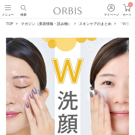
0
メニュー
検索
マイページ
カート
TOP
マガジン（美容情報・読み物）
スキンケアのまとめ
「W洗顔