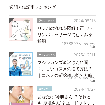
週間人気記事ランキング
2024/03/18
ライフスタイル
リンパの流れを図解！正しい
リンパマッサージでむくみを
解消
1833897 view
2025/12/11
ライフスタイル
マシンガンズ滝沢さんに聞
く、古いコスメの捨て方は？
｜コスメの断捨離・捨て方編
65891 view
2024/11/27
スキンケア
あなたは“薄肌さん”？それと
も“厚肌さん”？ユードットシリ