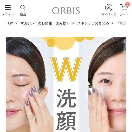
0
メニュー
検索
マイページ
カート
TOP
マガジン（美容情報・読み物）
スキンケアのまとめ
「W洗顔