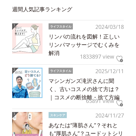
週間人気記事ランキング
2024/03/18
ライフスタイル
リンパの流れを図解！正しい
リンパマッサージでむくみを
解消
1833897 view
2025/12/11
ライフスタイル
マシンガンズ滝沢さんに聞
く、古いコスメの捨て方は？
｜コスメの断捨離・捨て方編
65891 view
2024/11/27
スキンケア
あなたは“薄肌さん”？それと
も“厚肌さん”？ユードットシリ