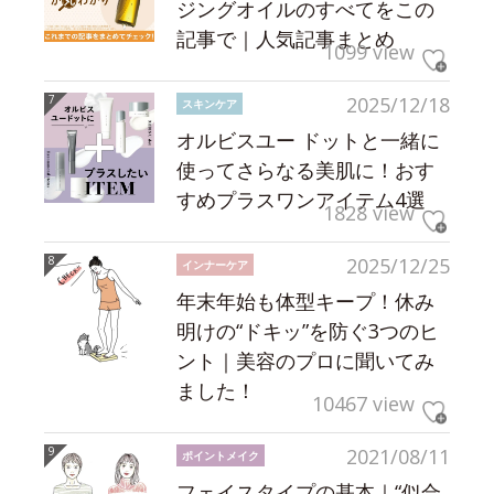
ジングオイルのすべてをこの
記事で｜人気記事まとめ
1099 view
2025/12/18
スキンケア
オルビスユー ドットと一緒に
使ってさらなる美肌に！おす
すめプラスワンアイテム4選
1828 view
2025/12/25
インナーケア
年末年始も体型キープ！休み
明けの“ドキッ”を防ぐ3つのヒ
ント｜美容のプロに聞いてみ
ました！
10467 view
2021/08/11
ポイントメイク
フェイスタイプの基本｜“似合