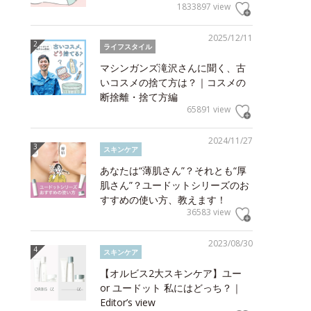
1833897 view
2025/12/11
ライフスタイル
マシンガンズ滝沢さんに聞く、古
いコスメの捨て方は？｜コスメの
断捨離・捨て方編
65891 view
2024/11/27
スキンケア
あなたは“薄肌さん”？それとも“厚
肌さん”？ユードットシリーズのお
すすめの使い方、教えます！
36583 view
2023/08/30
スキンケア
【オルビス2大スキンケア】ユー
or ユードット 私にはどっち？｜
Editor’s view