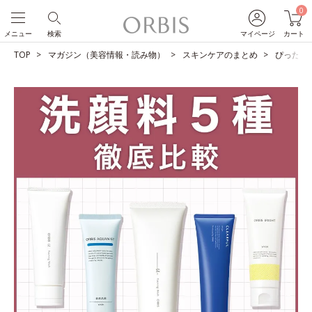
0
メニュー
検索
マイページ
カート
TOP
マガジン（美容情報・読み物）
スキンケアのまとめ
ぴったり