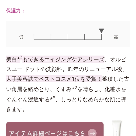
保湿力：
4
美白*
もできるエイジングケアシリーズ
、オルビ
スユー ドットの洗顔料。昨年のリニューアル後、
大手美容誌でベストコスメ1位を受賞！
蓄積した古
2
い角層を絡めとり、くすみ*
を晴らし、化粧水を
5
ぐんぐん浸透する*
、しっとりなめらかな肌に導
きます。