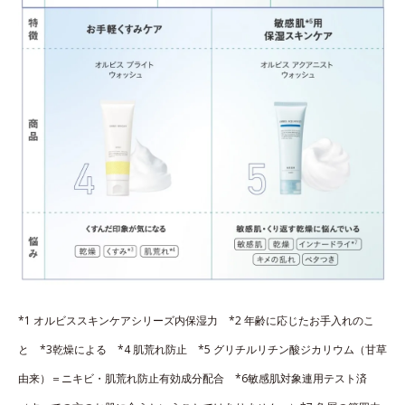
*1 オルビススキンケアシリーズ内保湿力 *2 年齢に応じたお手入れのこ
と *3乾燥による *4 肌荒れ防止 *5 グリチルリチン酸ジカリウム（甘草
由来）＝ニキビ・肌荒れ防止有効成分配合 *6敏感肌対象連用テスト済