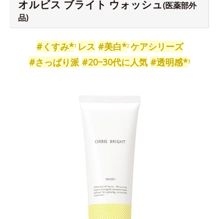
オルビス ブライト ウォッシュ
(医薬部外
品)
#くすみ*
レス
#美白*
ケアシリーズ
1
2
#さっぱり派
#20~30代に人気
#透明感*
3