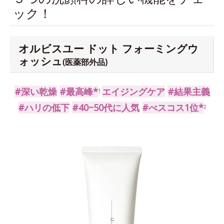
ック！
オルビスユー ドット フォーミングウ
ォッシュ
(医薬部外品)
#深い乾燥
#最高峰*
エイジングケア
#結果主義
1
#ハリの低下
#40~50代に人気
#べスコス1位*
2