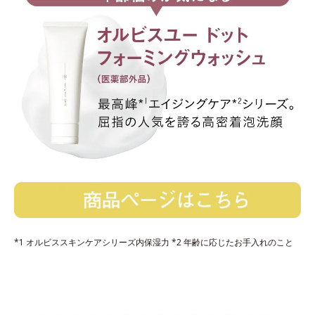
*1 オルビススキンケアシリーズ内保湿力 *2 年齢に応じたお手入れのこと