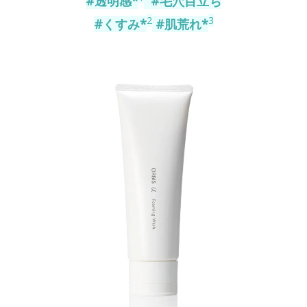
#透明感*
#毛穴目立ち
2
3
#くすみ*
#肌荒れ*