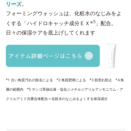
リーズ
。
フォーミングウォッシュは、化粧水のなじみをよ
5
くする「ハイドロキャッチ成分ＥＸ*
」配合。
日々の保湿ケアを底上げしてくれます
*1 古い角質汚れの除去による *2 角質肥厚による *3 肌荒れ防止 *4 角
層の範囲内 *5 サンゴ草抽出液・塩化ジメチルジアリルアンモニウム・ア
クリルアミド共重合体配合＝化粧水のなじみをよくする保湿成分