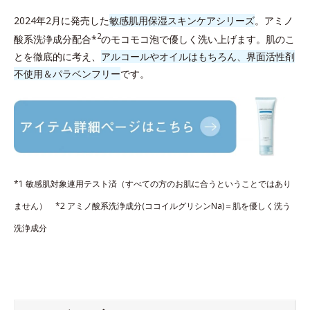
2024年2月に発売した
敏感肌用保湿スキンケアシリーズ
。アミノ
2
酸系洗浄成分配合*
のモコモコ泡で優しく洗い上げます。肌のこ
とを徹底的に考え、
アルコールやオイルはもちろん、界面活性剤
不使用＆パラベンフリー
です。
*1 敏感肌対象連用テスト済（すべての方のお肌に合うということではあり
ません） *2 アミノ酸系洗浄成分(ココイルグリシンNa)＝肌を優しく洗う
洗浄成分