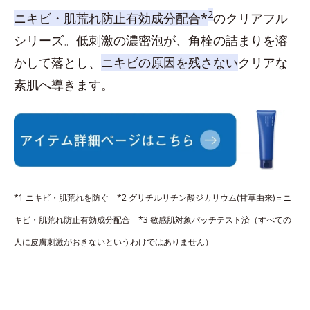
2
ニキビ・肌荒れ防止有効成分配合*
のクリアフル
シリーズ。低刺激の濃密泡が、角栓の詰まりを溶
かして落とし、
ニキビの原因を残さない
クリアな
素肌へ導きます。
*1 ニキビ・肌荒れを防ぐ *2 グリチルリチン酸ジカリウム(甘草由来)＝ニ
キビ・肌荒れ防止有効成分配合 *3 敏感肌対象パッチテスト済（すべての
人に皮膚刺激がおきないというわけではありません）