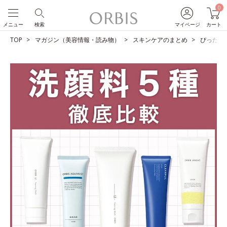
0
メニュー
検索
マイページ
カート
TOP
マガジン（美容情報・読み物）
スキンケアのまとめ
ぴったり