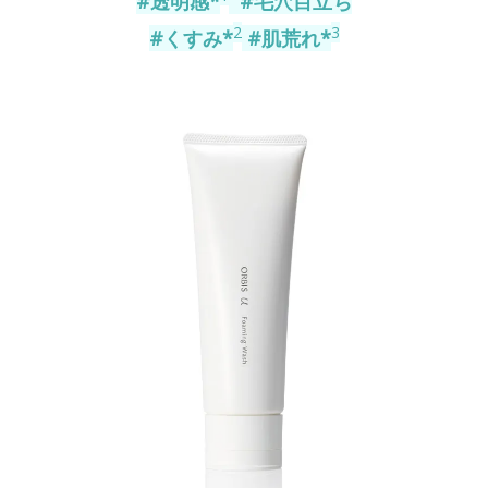
#透明感*
#毛穴目立ち
2
3
#くすみ*
#肌荒れ*