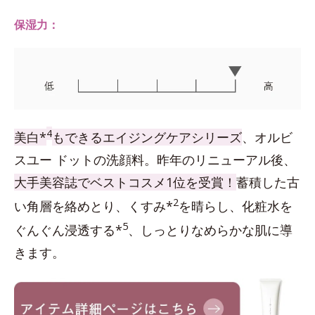
保湿力：
4
美白*
もできるエイジングケアシリーズ
、オルビ
スユー ドットの洗顔料。昨年のリニューアル後、
大手美容誌でベストコスメ1位を受賞！
蓄積した古
2
い角層を絡めとり、くすみ*
を晴らし、化粧水を
5
ぐんぐん浸透する*
、しっとりなめらかな肌に導
きます。