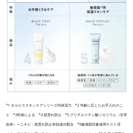
*1 オルビススキンケアシリーズ内保湿力 *2 年齢に応じたお手入れのこ
と *3乾燥による *4 肌荒れ防止 *5 グリチルリチン酸ジカリウム（甘草
由来）＝ニキビ・肌荒れ防止有効成分配合 *6敏感肌対象連用テスト済