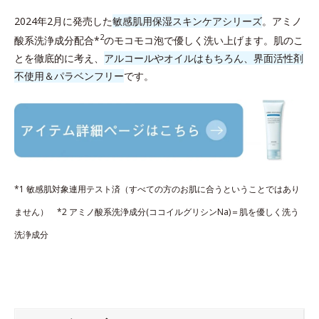
2024年2月に発売した
敏感肌用保湿スキンケアシリーズ
。アミノ
2
酸系洗浄成分配合*
のモコモコ泡で優しく洗い上げます。肌のこ
とを徹底的に考え、
アルコールやオイルはもちろん、界面活性剤
不使用＆パラベンフリー
です。
*1 敏感肌対象連用テスト済（すべての方のお肌に合うということではあり
ません） *2 アミノ酸系洗浄成分(ココイルグリシンNa)＝肌を優しく洗う
洗浄成分