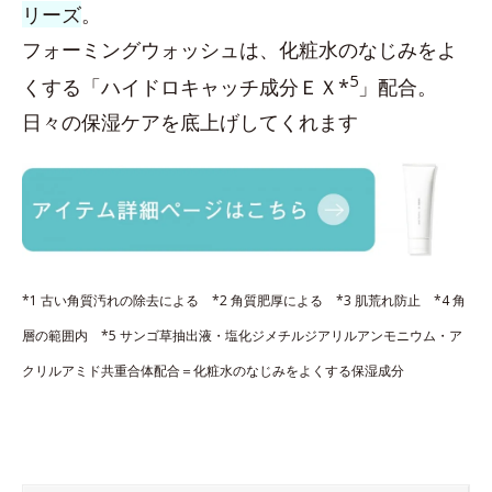
リーズ
。
フォーミングウォッシュは、化粧水のなじみをよ
5
くする「ハイドロキャッチ成分ＥＸ*
」配合。
日々の保湿ケアを底上げしてくれます
*1 古い角質汚れの除去による *2 角質肥厚による *3 肌荒れ防止 *4 角
層の範囲内 *5 サンゴ草抽出液・塩化ジメチルジアリルアンモニウム・ア
クリルアミド共重合体配合＝化粧水のなじみをよくする保湿成分