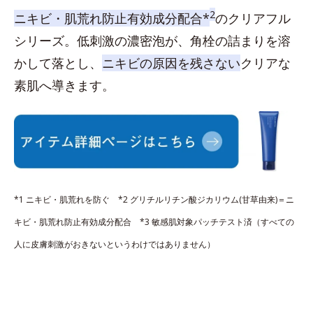
2
ニキビ・肌荒れ防止有効成分配合*
のクリアフル
シリーズ。低刺激の濃密泡が、角栓の詰まりを溶
かして落とし、
ニキビの原因を残さない
クリアな
素肌へ導きます。
*1 ニキビ・肌荒れを防ぐ *2 グリチルリチン酸ジカリウム(甘草由来)＝ニ
キビ・肌荒れ防止有効成分配合 *3 敏感肌対象パッチテスト済（すべての
人に皮膚刺激がおきないというわけではありません）