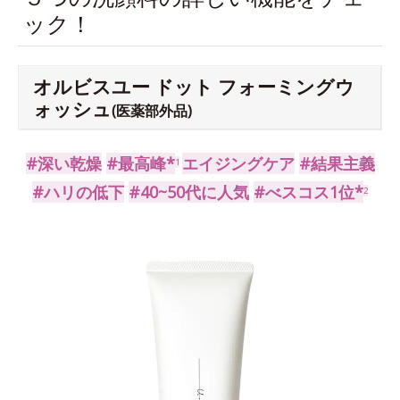
ック！
オルビスユー ドット フォーミングウ
ォッシュ
(医薬部外品)
#深い乾燥
#最高峰*
エイジングケア
#結果主義
1
#ハリの低下
#40~50代に人気
#べスコス1位*
2