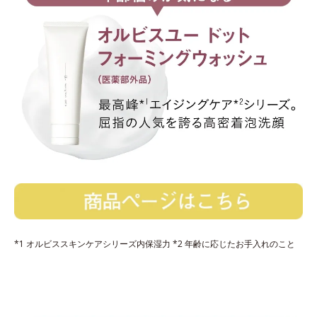
*1 オルビススキンケアシリーズ内保湿力 *2 年齢に応じたお手入れのこと