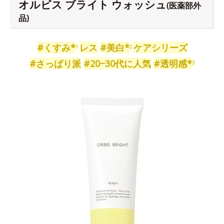
オルビス ブライト ウォッシュ
(医薬部外
品)
#くすみ*
レス
#美白*
ケアシリーズ
1
2
#さっぱり派
#20~30代に人気
#透明感*
3