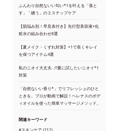
ふんわり自然ないい匂い*1を叶える「落と
す」「纏う」の２ステップケア
【肌悩み別！早見表付き】先行型美容液×化
粧水の組み合わせ8選
【夏メイク・くずれ対策】+1で長くキレイ
を保つアイテム4選
私のニオイ大丈夫…!?夏に試したいニオイ*1
対策
「自然ないい香り*」でリフレッシュのひと
ときを。プロが動画で解説！ヘレナスのボデ
ィオイルを使った簡単マッサージメソッド。
関連キーワード
#スキンケア (212)