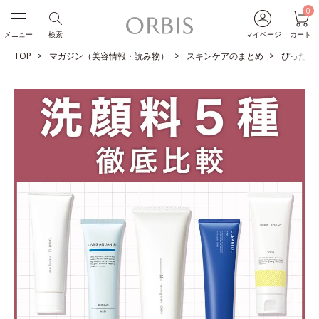
0
メニュー
検索
マイページ
カート
TOP
マガジン（美容情報・読み物）
スキンケアのまとめ
ぴったり