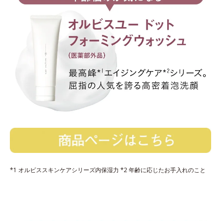
*1 オルビススキンケアシリーズ内保湿力 *2 年齢に応じたお手入れのこと