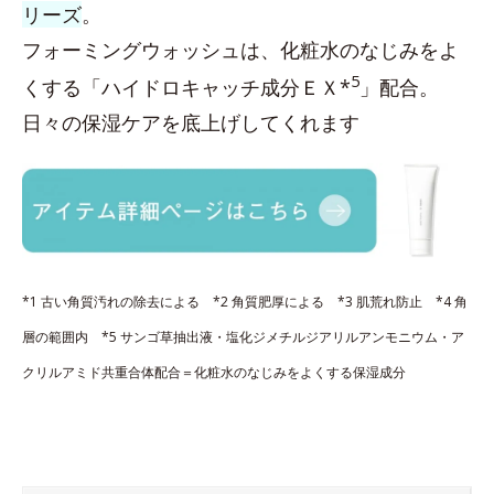
リーズ
。
フォーミングウォッシュは、化粧水のなじみをよ
5
くする「ハイドロキャッチ成分ＥＸ*
」配合。
日々の保湿ケアを底上げしてくれます
*1 古い角質汚れの除去による *2 角質肥厚による *3 肌荒れ防止 *4 角
層の範囲内 *5 サンゴ草抽出液・塩化ジメチルジアリルアンモニウム・ア
クリルアミド共重合体配合＝化粧水のなじみをよくする保湿成分