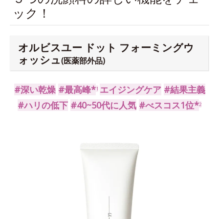
ック！
オルビスユー ドット フォーミングウ
ォッシュ
(医薬部外品)
#深い乾燥
#最高峰*
エイジングケア
#結果主義
1
#ハリの低下
#40~50代に人気
#べスコス1位*
2