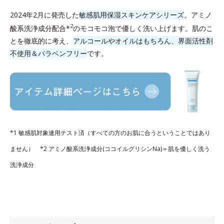
2024年2月に発売した
敏感肌用保湿スキンケアシリーズ
。アミノ
2
酸系洗浄成分配合*
のモコモコ泡で優しく洗い上げます。肌のこ
とを徹底的に考え、
アルコールやオイルはもちろん、界面活性剤
不使用＆パラベンフリー
です。
*1 敏感肌対象連用テスト済（すべての方のお肌に合うということではあり
ません） *2 アミノ酸系洗浄成分(ココイルグリシンNa)＝肌を優しく洗う
洗浄成分