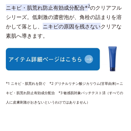
2
ニキビ・肌荒れ防止有効成分配合*
のクリアフル
シリーズ。低刺激の濃密泡が、角栓の詰まりを溶
かして落とし、
ニキビの原因を残さない
クリアな
素肌へ導きます。
*1 ニキビ・肌荒れを防ぐ *2 グリチルリチン酸ジカリウム(甘草由来)＝ニ
キビ・肌荒れ防止有効成分配合 *3 敏感肌対象パッチテスト済（すべての
人に皮膚刺激がおきないというわけではありません）