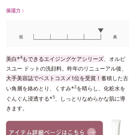
保湿力：
4
美白*
もできるエイジングケアシリーズ
、オルビ
スユー ドットの洗顔料。昨年のリニューアル後、
大手美容誌でベストコスメ1位を受賞！
蓄積した古
2
い角層を絡めとり、くすみ*
を晴らし、化粧水を
5
ぐんぐん浸透する*
、しっとりなめらかな肌に導
きます。