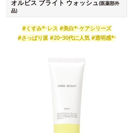
オルビス ブライト ウォッシュ
(医薬部外
品)
#くすみ*
レス
#美白*
ケアシリーズ
1
2
#さっぱり派
#20~30代に人気
#透明感*
3