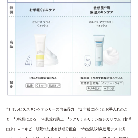
*1 オルビススキンケアシリーズ内保湿力 *2 年齢に応じたお手入れのこ
と *3乾燥による *4 肌荒れ防止 *5 グリチルリチン酸ジカリウム（甘草
由来）＝ニキビ・肌荒れ防止有効成分配合 *6敏感肌対象連用テスト済