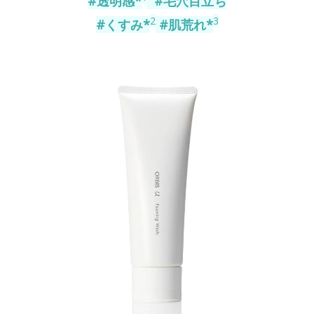
#透明感*
#毛穴目立ち
2
3
#くすみ*
#肌荒れ*