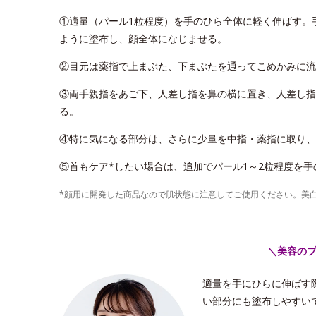
①適量（パール1粒程度）を手のひら全体に軽く伸ばす。
ように塗布し、顔全体になじませる。
②目元は薬指で上まぶた、下まぶたを通ってこめかみに流
③両手親指をあご下、人差し指を鼻の横に置き、人差し指
る。
④特に気になる部分は、さらに少量を中指・薬指に取り、
⑤首もケア*したい場合は、追加でパール1～2粒程度を
*顔用に開発した商品なので肌状態に注意してご使用ください。美
＼美容の
適量を手にひらに伸ばす
い部分にも塗布しやすい