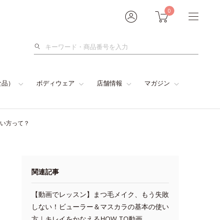
0
検
索
食品）
ボディウェア
店舗情報
マガジン
使い方って？
関連記事
【動画でレッスン】まつ毛メイク、もう失敗
しない！ビューラー＆マスカラの基本の使い
方｜キレイをかなえるHOW TO動画