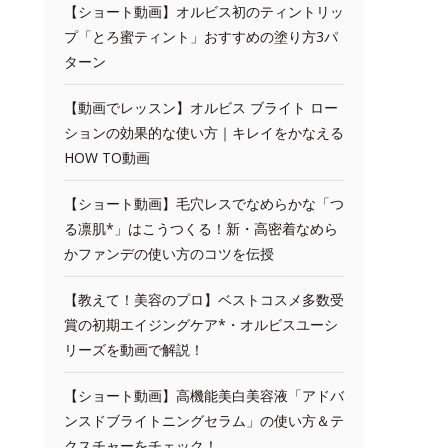
【ショート動画】オルビス初のティントリッ
プ「とろ蜜ティント」おすすめの塗り方3パ
ターン
【動画でレッスン】オルビス ブライト ロー
ションの効果的な使い方｜キレイをかなえる
HOW TO動画
【ショート動画】毛穴レスでなめらかな「つ
る凛肌*」はこうつくる！新・高密着なめら
かファンデの使い方のコツを伝授
【教えて！美容のプロ】ベストコスメ多数受
賞の初期エイジングケア*・オルビスユーシ
リーズを動画で解説！
【ショート動画】高機能美白美容液「アドバ
ンスドブライトニングセラム」の使い方＆テ
クスチャーをチェック！