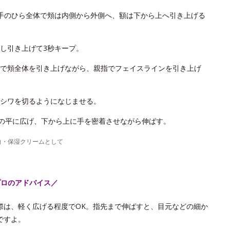
手のひら全体で頬は内側から外側へ、額は下から上へ引き上げる
し引き上げて3秒キープ。
で頬全体を引き上げながら、親指でフェイスラインを引き上げ
シワを切るようになじませる。
手の平に広げ、下から上に手を密着させながら伸ばす。
白・保湿クリームとして
プロのアドバイス／
際は、軽く広げる程度でOK。指先まで伸ばすと、目元などの細か
ですよ。