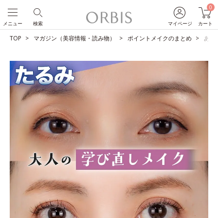
0
メニュー
検索
マイページ
カート
TOP
マガジン（美容情報・読み物）
ポイントメイクのまとめ
あな