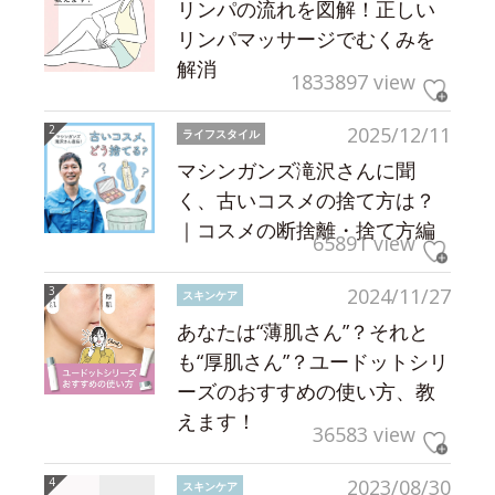
リンパの流れを図解！正しい
リンパマッサージでむくみを
解消
1833897 view
2025/12/11
ライフスタイル
マシンガンズ滝沢さんに聞
く、古いコスメの捨て方は？
｜コスメの断捨離・捨て方編
65891 view
2024/11/27
スキンケア
あなたは“薄肌さん”？それと
も“厚肌さん”？ユードットシリ
ーズのおすすめの使い方、教
えます！
36583 view
2023/08/30
スキンケア