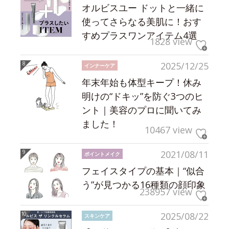
オルビスユー ドットと一緒に
使ってさらなる美肌に！おす
すめプラスワンアイテム4選
1828 view
2025/12/25
インナーケア
年末年始も体型キープ！休み
明けの“ドキッ”を防ぐ3つのヒ
ント｜美容のプロに聞いてみ
ました！
10467 view
2021/08/11
ポイントメイク
フェイスタイプの基本｜“似合
う”が見つかる16種類の顔印象
238957 view
2025/08/22
スキンケア