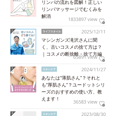
リンパの流れを図解！正しい
リンパマッサージでむくみを
解消
1833897 view
2025/12/11
ライフスタイル
マシンガンズ滝沢さんに聞
く、古いコスメの捨て方は？
｜コスメの断捨離・捨て方編
65891 view
2024/11/27
スキンケア
あなたは“薄肌さん”？それと
も“厚肌さん”？ユードットシリ
ーズのおすすめの使い方、教
えます！
36583 view
2023/08/30
スキンケア