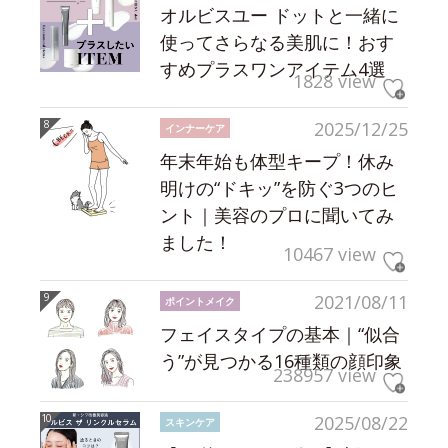
オルビスユー ドットと一緒に
使ってさらなる美肌に！おす
すめプラスワンアイテム4選
1828 view
2025/12/25
インナーケア
年末年始も体型キープ！休み
明けの“ドキッ”を防ぐ3つのヒ
ント｜美容のプロに聞いてみ
ました！
10467 view
2021/08/11
ポイントメイク
フェイスタイプの基本｜“似合
う”が見つかる16種類の顔印象
238957 view
2025/08/22
スキンケア