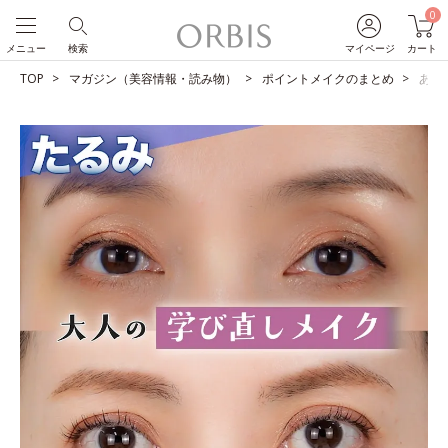
0
メニュー
検索
マイページ
カート
TOP
マガジン（美容情報・読み物）
ポイントメイクのまとめ
あな