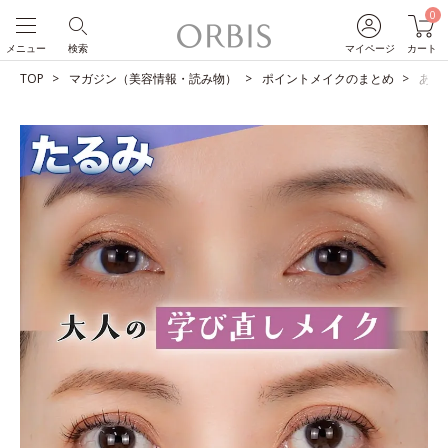
0
メニュー
検索
マイページ
カート
TOP
マガジン（美容情報・読み物）
ポイントメイクのまとめ
あな