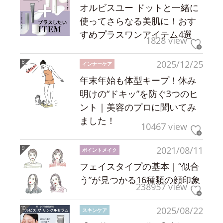
オルビスユー ドットと一緒に
使ってさらなる美肌に！おす
すめプラスワンアイテム4選
1828 view
2025/12/25
インナーケア
年末年始も体型キープ！休み
明けの“ドキッ”を防ぐ3つのヒ
ント｜美容のプロに聞いてみ
ました！
10467 view
2021/08/11
ポイントメイク
フェイスタイプの基本｜“似合
う”が見つかる16種類の顔印象
238957 view
2025/08/22
スキンケア