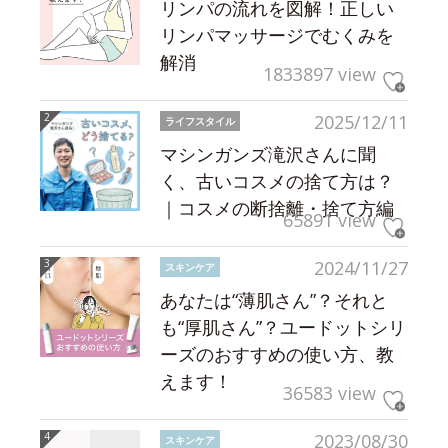
リンパの流れを図解！正しい
リンパマッサージでむくみを
解消
1833897 view
2025/12/11
ライフスタイル
マシンガンズ滝沢さんに聞
く、古いコスメの捨て方は？
｜コスメの断捨離・捨て方編
65891 view
2024/11/27
スキンケア
あなたは“薄肌さん”？それと
も“厚肌さん”？ユードットシリ
ーズのおすすめの使い方、教
えます！
36583 view
2023/08/30
スキンケア