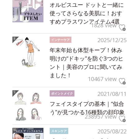
オルビスユー ドットと一緒に
使ってさらなる美肌に！おす
すめプラスワンアイテム4選
1828 view
2025/12/25
インナーケア
年末年始も体型キープ！休み
明けの“ドキッ”を防ぐ3つのヒ
ント｜美容のプロに聞いてみ
ました！
10467 view
2021/08/11
ポイントメイク
フェイスタイプの基本｜“似合
う”が見つかる16種類の顔印象
238957 view
2025/08/22
スキンケア