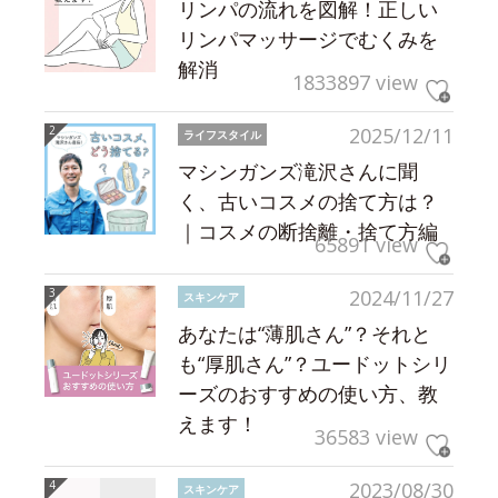
リンパの流れを図解！正しい
リンパマッサージでむくみを
解消
1833897 view
2025/12/11
ライフスタイル
マシンガンズ滝沢さんに聞
く、古いコスメの捨て方は？
｜コスメの断捨離・捨て方編
65891 view
2024/11/27
スキンケア
あなたは“薄肌さん”？それと
も“厚肌さん”？ユードットシリ
ーズのおすすめの使い方、教
えます！
36583 view
2023/08/30
スキンケア