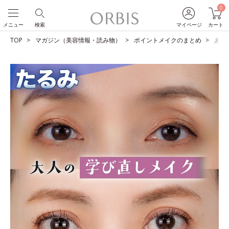
0
メニュー
検索
マイページ
カート
TOP
マガジン（美容情報・読み物）
ポイントメイクのまとめ
あな