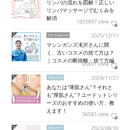
リンパの流れを図解！正しい
リンパマッサージでむくみを
解消
1833897 view
2025/12/11
ライフスタイル
マシンガンズ滝沢さんに聞
く、古いコスメの捨て方は？
｜コスメの断捨離・捨て方編
65891 view
2024/11/27
スキンケア
あなたは“薄肌さん”？それと
も“厚肌さん”？ユードットシリ
ーズのおすすめの使い方、教
えます！
36583 view
2023/08/30
スキンケア