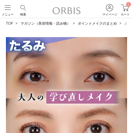
0
メニュー
検索
マイページ
カート
TOP
マガジン（美容情報・読み物）
ポイントメイクのまとめ
あな