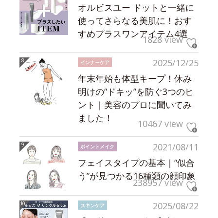
オルビスユー ドットと一緒に
使ってさらなる美肌に！おす
すめプラスワンアイテム4選
1828 view
2025/12/25
インナーケア
年末年始も体型キープ！休み
明けの“ドキッ”を防ぐ3つのヒ
ント｜美容のプロに聞いてみ
ました！
10467 view
2021/08/11
ポイントメイク
フェイスタイプの基本｜“似合
う”が見つかる16種類の顔印象
238957 view
2025/08/22
スキンケア