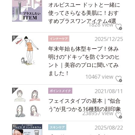
オルビスユー ドットと一緒に
使ってさらなる美肌に！おす
すめプラスワンアイテム4選
1828 view
2025/12/25
インナーケア
年末年始も体型キープ！休み
明けの“ドキッ”を防ぐ3つのヒ
ント｜美容のプロに聞いてみ
ました！
10467 view
2021/08/11
ポイントメイク
フェイスタイプの基本｜“似合
う”が見つかる16種類の顔印象
238957 view
2025/08/22
スキンケア