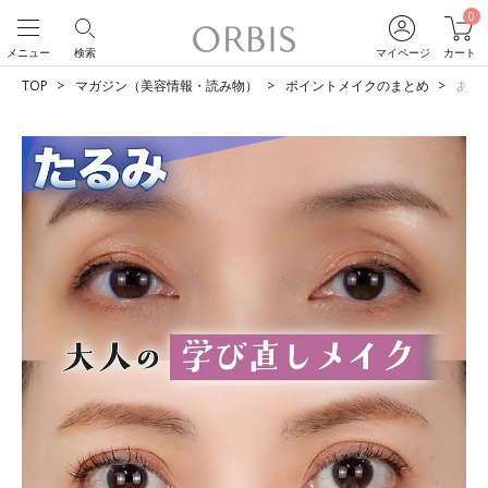
0
メニュー
検索
マイページ
カート
TOP
マガジン（美容情報・読み物）
ポイントメイクのまとめ
あな