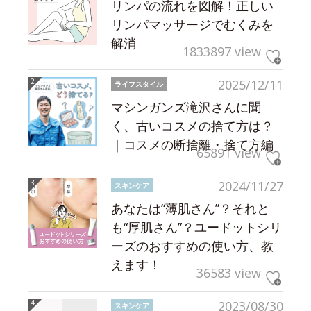
リンパの流れを図解！正しい
リンパマッサージでむくみを
解消
1833897 view
2025/12/11
ライフスタイル
マシンガンズ滝沢さんに聞
く、古いコスメの捨て方は？
｜コスメの断捨離・捨て方編
65891 view
2024/11/27
スキンケア
あなたは“薄肌さん”？それと
も“厚肌さん”？ユードットシリ
ーズのおすすめの使い方、教
えます！
36583 view
2023/08/30
スキンケア