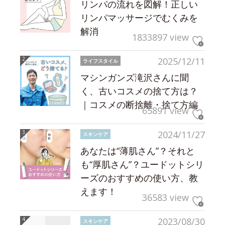
リンパの流れを図解！正しい
リンパマッサージでむくみを
解消
1833897 view
2025/12/11
ライフスタイル
マシンガンズ滝沢さんに聞
く、古いコスメの捨て方は？
｜コスメの断捨離・捨て方編
65891 view
2024/11/27
スキンケア
あなたは“薄肌さん”？それと
も“厚肌さん”？ユードットシリ
ーズのおすすめの使い方、教
えます！
36583 view
2023/08/30
スキンケア