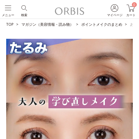
0
メニュー
検索
マイページ
カート
TOP
マガジン（美容情報・読み物）
ポイントメイクのまとめ
あな