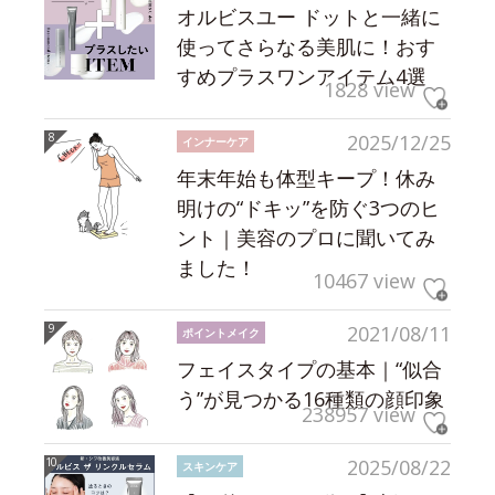
オルビスユー ドットと一緒に
使ってさらなる美肌に！おす
すめプラスワンアイテム4選
1828 view
2025/12/25
インナーケア
年末年始も体型キープ！休み
明けの“ドキッ”を防ぐ3つのヒ
ント｜美容のプロに聞いてみ
ました！
10467 view
2021/08/11
ポイントメイク
フェイスタイプの基本｜“似合
う”が見つかる16種類の顔印象
238957 view
2025/08/22
スキンケア