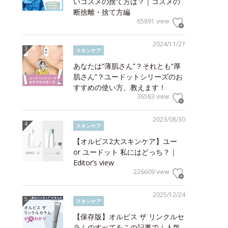
いコスメの捨て方は？｜コスメの
断捨離・捨て方編
65891 view
2024/11/27
スキンケア
あなたは“薄肌さん”？それとも“厚
肌さん”？ユードットシリーズのお
すすめの使い方、教えます！
36583 view
2023/08/30
スキンケア
【オルビス2大スキンケア】ユー
or ユードット 私にはどっち？｜
Editor’s view
226609 view
2025/12/24
スキンケア
【保存版】オルビス ザ リンクルセ
ラムのすべてをこの記事で｜人気