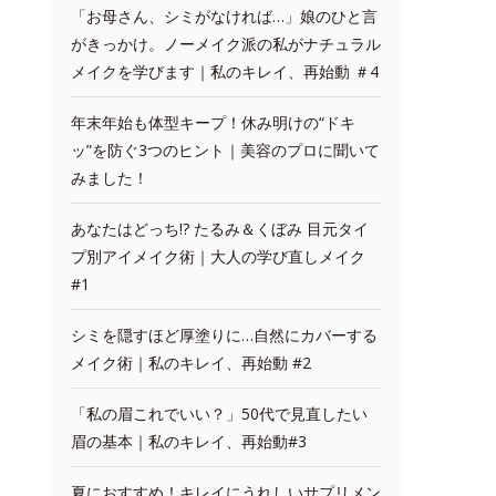
「お母さん、シミがなければ…」娘のひと言
がきっかけ。ノーメイク派の私がナチュラル
メイクを学びます｜私のキレイ、再始動 ＃4
年末年始も体型キープ！休み明けの“ドキ
ッ”を防ぐ3つのヒント｜美容のプロに聞いて
みました！
あなたはどっち!? たるみ＆くぼみ 目元タイ
プ別アイメイク術｜大人の学び直しメイク
#1
シミを隠すほど厚塗りに…自然にカバーする
メイク術｜私のキレイ、再始動 #2
「私の眉これでいい？」50代で見直したい
眉の基本｜私のキレイ、再始動#3
夏におすすめ！キレイにうれしいサプリメン