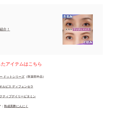
紹介！
したアイテムはこちら
ー ドットシリーズ
（医薬部外品）
オルビス ディフェンセラ
クティブデイリービタミン
ア：
熟成黒酢にんにく