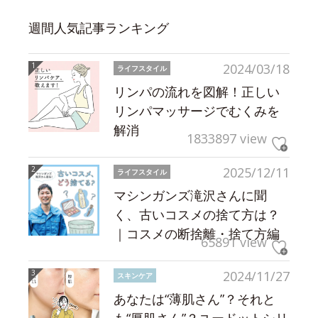
週間人気記事ランキング
2024/03/18
ライフスタイル
リンパの流れを図解！正しい
リンパマッサージでむくみを
解消
1833897 view
2025/12/11
ライフスタイル
マシンガンズ滝沢さんに聞
く、古いコスメの捨て方は？
｜コスメの断捨離・捨て方編
65891 view
2024/11/27
スキンケア
あなたは“薄肌さん”？それと
も“厚肌さん”？ユードットシリ