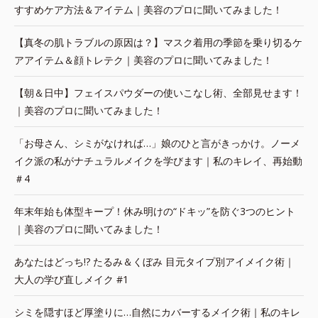
すすめケア方法＆アイテム｜美容のプロに聞いてみました！
【真冬の肌トラブルの原因は？】マスク着用の季節を乗り切るケ
アアイテム＆顔トレテク｜美容のプロに聞いてみました！
【朝＆日中】フェイスパウダーの使いこなし術、全部見せます！
｜美容のプロに聞いてみました！
「お母さん、シミがなければ…」娘のひと言がきっかけ。ノーメ
イク派の私がナチュラルメイクを学びます｜私のキレイ、再始動
＃4
年末年始も体型キープ！休み明けの“ドキッ”を防ぐ3つのヒント
｜美容のプロに聞いてみました！
あなたはどっち!? たるみ＆くぼみ 目元タイプ別アイメイク術｜
大人の学び直しメイク #1
シミを隠すほど厚塗りに…自然にカバーするメイク術｜私のキレ