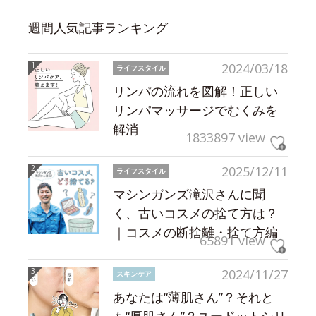
週間人気記事ランキング
2024/03/18
ライフスタイル
リンパの流れを図解！正しい
リンパマッサージでむくみを
解消
1833897 view
2025/12/11
ライフスタイル
マシンガンズ滝沢さんに聞
く、古いコスメの捨て方は？
｜コスメの断捨離・捨て方編
65891 view
2024/11/27
スキンケア
あなたは“薄肌さん”？それと
も“厚肌さん”？ユードットシリ