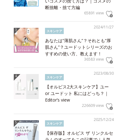
いコスメの捨て方は？｜コスメの
断捨離・捨て方編
65891 view
2024/11/27
スキンケア
あなたは“薄肌さん”？それとも“厚
肌さん”？ユードットシリーズのお
すすめの使い方、教えます！
36583 view
2023/08/30
スキンケア
【オルビス2大スキンケア】ユー
or ユードット 私にはどっち？｜
Editor’s view
226609 view
2025/12/24
スキンケア
【保存版】オルビス ザ リンクルセ
ラムのすべてをこの記事で｜人気