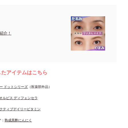
紹介！
したアイテムはこちら
ー ドットシリーズ
（医薬部外品）
オルビス ディフェンセラ
クティブデイリービタミン
ア：
熟成黒酢にんにく