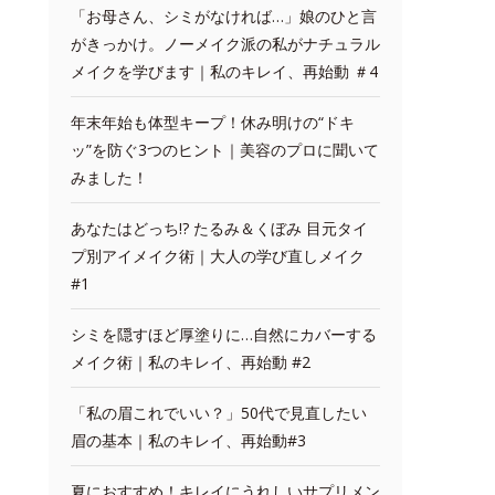
「お母さん、シミがなければ…」娘のひと言
がきっかけ。ノーメイク派の私がナチュラル
メイクを学びます｜私のキレイ、再始動 ＃4
年末年始も体型キープ！休み明けの“ドキ
ッ”を防ぐ3つのヒント｜美容のプロに聞いて
みました！
あなたはどっち!? たるみ＆くぼみ 目元タイ
プ別アイメイク術｜大人の学び直しメイク
#1
シミを隠すほど厚塗りに…自然にカバーする
メイク術｜私のキレイ、再始動 #2
「私の眉これでいい？」50代で見直したい
眉の基本｜私のキレイ、再始動#3
夏におすすめ！キレイにうれしいサプリメン