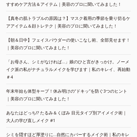
すすめケア方法＆アイテム｜美容のプロに聞いてみました！
【真冬の肌トラブルの原因は？】マスク着用の季節を乗り切るケ
アアイテム＆顔トレテク｜美容のプロに聞いてみました！
【朝＆日中】フェイスパウダーの使いこなし術、全部見せます！
｜美容のプロに聞いてみました！
「お母さん、シミがなければ…」娘のひと言がきっかけ。ノーメ
イク派の私がナチュラルメイクを学びます｜私のキレイ、再始動
＃4
年末年始も体型キープ！休み明けの“ドキッ”を防ぐ3つのヒント
｜美容のプロに聞いてみました！
あなたはどっち!? たるみ＆くぼみ 目元タイプ別アイメイク術｜
大人の学び直しメイク #1
シミを隠すほど厚塗りに…自然にカバーするメイク術｜私のキレ