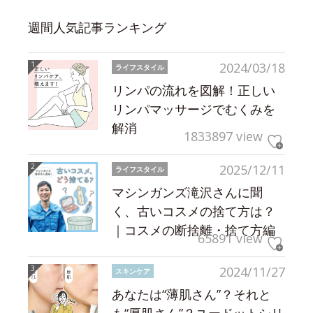
週間人気記事ランキング
2024/03/18
ライフスタイル
リンパの流れを図解！正しい
リンパマッサージでむくみを
解消
1833897 view
2025/12/11
ライフスタイル
マシンガンズ滝沢さんに聞
く、古いコスメの捨て方は？
｜コスメの断捨離・捨て方編
65891 view
2024/11/27
スキンケア
あなたは“薄肌さん”？それと
も“厚肌さん”？ユードットシリ