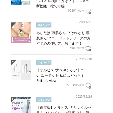
いコスメの捨て方は？｜コスメの
断捨離・捨て方編
65891 view
2024/11/27
スキンケア
あなたは“薄肌さん”？それとも“厚
肌さん”？ユードットシリーズのお
すすめの使い方、教えます！
36583 view
2023/08/30
スキンケア
【オルビス2大スキンケア】ユー
or ユードット 私にはどっち？｜
Editor’s view
226609 view
2025/12/24
スキンケア
【保存版】オルビス ザ リンクルセ
ラムのすべてをこの記事で｜人気