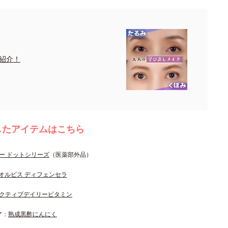
紹介！
したアイテムはこちら
ー ドットシリーズ
（医薬部外品）
オルビス ディフェンセラ
クティブデイリービタミン
ア：
熟成黒酢にんにく