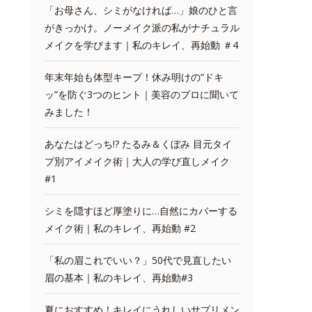
「お母さん、シミがなければ…」娘のひと言
がきっかけ。ノーメイク派の私がナチュラル
メイクを学びます｜私のキレイ、再始動 ＃4
年末年始も体型キープ！休み明けの“ドキ
ッ”を防ぐ3つのヒント｜美容のプロに聞いて
みました！
あなたはどっち!? たるみ＆くぼみ 目元タイ
プ別アイメイク術｜大人の学び直しメイク
#1
シミを隠すほど厚塗りに…自然にカバーする
メイク術｜私のキレイ、再始動 #2
「私の眉これでいい？」50代で見直したい
眉の基本｜私のキレイ、再始動#3
夏におすすめ！キレイにうれしいサプリメン