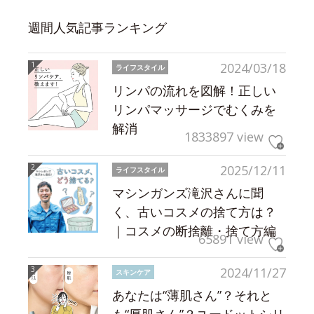
週間人気記事ランキング
2024/03/18
ライフスタイル
リンパの流れを図解！正しい
リンパマッサージでむくみを
解消
1833897 view
2025/12/11
ライフスタイル
マシンガンズ滝沢さんに聞
く、古いコスメの捨て方は？
｜コスメの断捨離・捨て方編
65891 view
2024/11/27
スキンケア
あなたは“薄肌さん”？それと
も“厚肌さん”？ユードットシリ