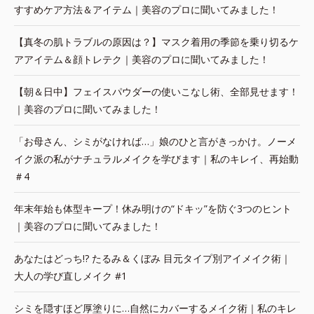
すすめケア方法＆アイテム｜美容のプロに聞いてみました！
【真冬の肌トラブルの原因は？】マスク着用の季節を乗り切るケ
アアイテム＆顔トレテク｜美容のプロに聞いてみました！
【朝＆日中】フェイスパウダーの使いこなし術、全部見せます！
｜美容のプロに聞いてみました！
「お母さん、シミがなければ…」娘のひと言がきっかけ。ノーメ
イク派の私がナチュラルメイクを学びます｜私のキレイ、再始動
＃4
年末年始も体型キープ！休み明けの“ドキッ”を防ぐ3つのヒント
｜美容のプロに聞いてみました！
あなたはどっち!? たるみ＆くぼみ 目元タイプ別アイメイク術｜
大人の学び直しメイク #1
シミを隠すほど厚塗りに…自然にカバーするメイク術｜私のキレ