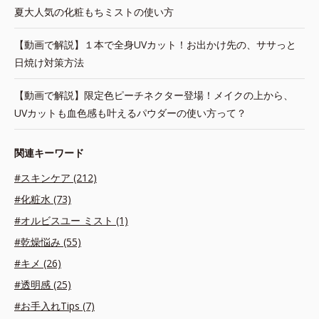
夏大人気の化粧もちミストの使い方
【動画で解説】１本で全身UVカット！お出かけ先の、ササっと
日焼け対策方法
【動画で解説】限定色ピーチネクター登場！メイクの上から、
UVカットも血色感も叶えるパウダーの使い方って？
関連キーワード
#スキンケア (212)
#化粧水 (73)
#オルビスユー ミスト (1)
#乾燥悩み (55)
#キメ (26)
#透明感 (25)
#お手入れTips (7)