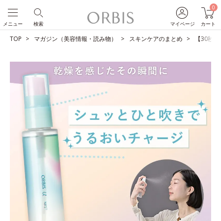
0
メニュー
検索
マイページ
カート
TOP
マガジン（美容情報・読み物）
スキンケアのまとめ
【30秒