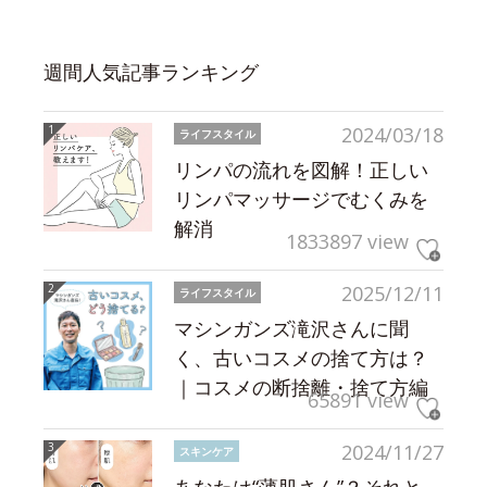
週間人気記事ランキング
2024/03/18
ライフスタイル
リンパの流れを図解！正しい
リンパマッサージでむくみを
解消
1833897 view
2025/12/11
ライフスタイル
マシンガンズ滝沢さんに聞
く、古いコスメの捨て方は？
｜コスメの断捨離・捨て方編
65891 view
2024/11/27
スキンケア
あなたは“薄肌さん”？それと