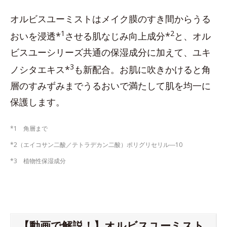
オルビスユーミストはメイク膜のすき間からうる
1
2
おいを浸透*
させる肌なじみ向上成分*
と、オル
ビスユーシリーズ共通の保湿成分に加えて、ユキ
3
ノシタエキス*
も新配合。お肌に吹きかけると角
層のすみずみまでうるおいで満たして肌を均一に
保護します。
*1 角層まで
*2（エイコサン二酸／テトラデカン二酸）ポリグリセリル―10
*3 植物性保湿成分
【動画で解説！】オルビスユーミスト