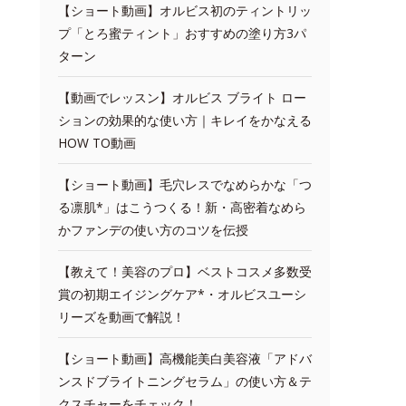
【ショート動画】オルビス初のティントリッ
プ「とろ蜜ティント」おすすめの塗り方3パ
ターン
【動画でレッスン】オルビス ブライト ロー
ションの効果的な使い方｜キレイをかなえる
HOW TO動画
【ショート動画】毛穴レスでなめらかな「つ
る凛肌*」はこうつくる！新・高密着なめら
かファンデの使い方のコツを伝授
【教えて！美容のプロ】ベストコスメ多数受
賞の初期エイジングケア*・オルビスユーシ
リーズを動画で解説！
【ショート動画】高機能美白美容液「アドバ
ンスドブライトニングセラム」の使い方＆テ
クスチャーをチェック！