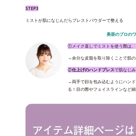
STEP3
ミストが肌になじんだらプレストパウダーで整える
美容のプロの
①メイク直しでミストを使う際は、
→余分な皮脂を取り除くことで肌の
②
仕上げのハンドプレス
で肌なじみ
→両手で顔を包み込むようにハンド
る！目の際やフェイスラインなど細