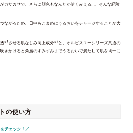
がカサカサで、さらに顔色もなんだか暗くみえる…。そんな経験
つながるため、日中もこまめにうるおいをチャージすることが大
1
2
透*
させる肌なじみ向上成分*
と、オルビスユーシリーズ共通の
吹きかけると角層のすみずみまでうるおいで満たして肌を均一に
トの使い方
方をチェック！／