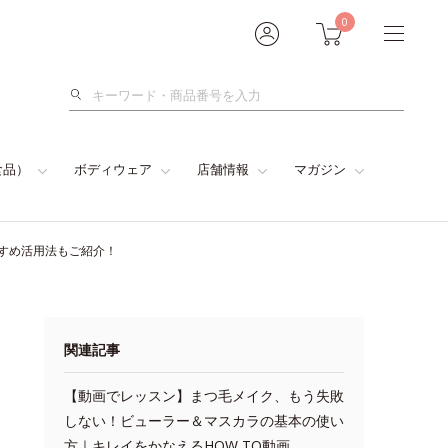
0
検
索
食品）
ボディウェア
店舗情報
マガジン
すめ活用法もご紹介！
関連記事
【動画でレッスン】まつ毛メイク、もう失敗
しない！ビューラー＆マスカラの基本の使い
方｜キレイをかなえるHOW TO動画