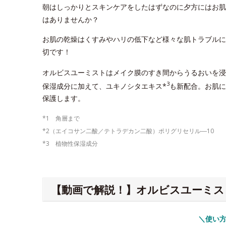
朝はしっかりとスキンケアをしたはずなのに夕方にはお肌
はありませんか？
お肌の乾燥はくすみやハリの低下など様々な肌トラブルに
切です！
オルビスユーミストはメイク膜のすき間からうるおいを浸
3
保湿成分に加えて、ユキノシタエキス*
も新配合。お肌に
保護します。
*1 角層まで
*2（エイコサン二酸／テトラデカン二酸）ポリグリセリル―10
*3 植物性保湿成分
【動画で解説！】オルビスユーミス
＼使い