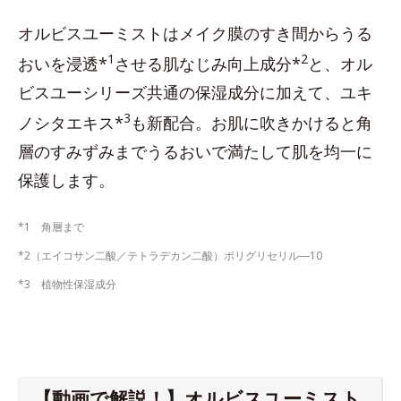
オルビスユーミストはメイク膜のすき間からうる
1
2
おいを浸透*
させる肌なじみ向上成分*
と、オル
ビスユーシリーズ共通の保湿成分に加えて、ユキ
3
ノシタエキス*
も新配合。お肌に吹きかけると角
層のすみずみまでうるおいで満たして肌を均一に
保護します。
*1 角層まで
*2（エイコサン二酸／テトラデカン二酸）ポリグリセリル―10
*3 植物性保湿成分
【動画で解説！】オルビスユーミスト