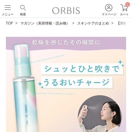
0
メニュー
検索
マイページ
カート
TOP
マガジン（美容情報・読み物）
スキンケアのまとめ
【30秒