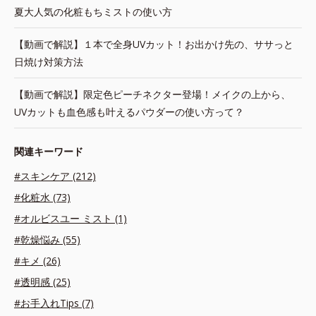
夏大人気の化粧もちミストの使い方
【動画で解説】１本で全身UVカット！お出かけ先の、ササっと
日焼け対策方法
【動画で解説】限定色ピーチネクター登場！メイクの上から、
UVカットも血色感も叶えるパウダーの使い方って？
関連キーワード
#スキンケア (212)
#化粧水 (73)
#オルビスユー ミスト (1)
#乾燥悩み (55)
#キメ (26)
#透明感 (25)
#お手入れTips (7)