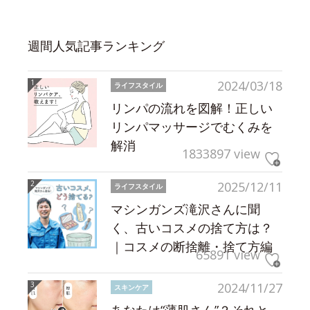
週間人気記事ランキング
2024/03/18
ライフスタイル
リンパの流れを図解！正しい
リンパマッサージでむくみを
解消
1833897 view
2025/12/11
ライフスタイル
マシンガンズ滝沢さんに聞
く、古いコスメの捨て方は？
｜コスメの断捨離・捨て方編
65891 view
2024/11/27
スキンケア
あなたは“薄肌さん”？それと