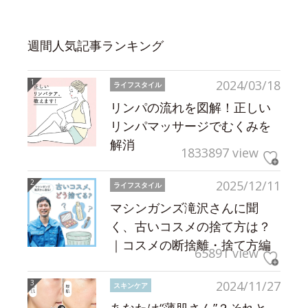
週間人気記事ランキング
2024/03/18
ライフスタイル
リンパの流れを図解！正しい
リンパマッサージでむくみを
解消
1833897 view
2025/12/11
ライフスタイル
マシンガンズ滝沢さんに聞
く、古いコスメの捨て方は？
｜コスメの断捨離・捨て方編
65891 view
2024/11/27
スキンケア
あなたは“薄肌さん”？それと