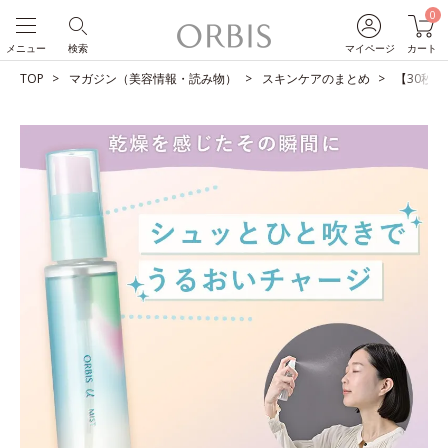
0
メニュー
検索
マイページ
カート
TOP
マガジン（美容情報・読み物）
スキンケアのまとめ
【30秒