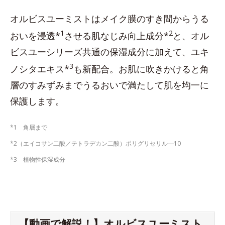
オルビスユーミストはメイク膜のすき間からうる
1
2
おいを浸透*
させる肌なじみ向上成分*
と、オル
ビスユーシリーズ共通の保湿成分に加えて、ユキ
3
ノシタエキス*
も新配合。お肌に吹きかけると角
層のすみずみまでうるおいで満たして肌を均一に
保護します。
*1 角層まで
*2（エイコサン二酸／テトラデカン二酸）ポリグリセリル―10
*3 植物性保湿成分
【動画で解説！】オルビスユーミスト