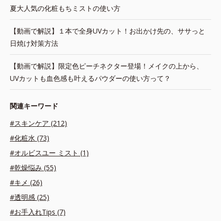
夏大人気の化粧もちミストの使い方
【動画で解説】１本で全身UVカット！お出かけ先の、ササっと
日焼け対策方法
【動画で解説】限定色ピーチネクター登場！メイクの上から、
UVカットも血色感も叶えるパウダーの使い方って？
関連キーワード
#スキンケア (212)
#化粧水 (73)
#オルビスユー ミスト (1)
#乾燥悩み (55)
#キメ (26)
#透明感 (25)
#お手入れTips (7)