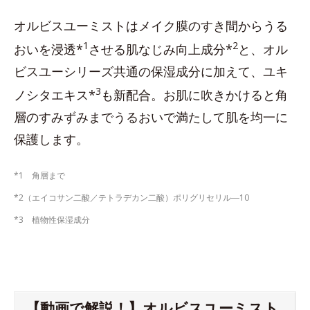
オルビスユーミストはメイク膜のすき間からうる
1
2
おいを浸透*
させる肌なじみ向上成分*
と、オル
ビスユーシリーズ共通の保湿成分に加えて、ユキ
3
ノシタエキス*
も新配合。お肌に吹きかけると角
層のすみずみまでうるおいで満たして肌を均一に
保護します。
*1 角層まで
*2（エイコサン二酸／テトラデカン二酸）ポリグリセリル―10
*3 植物性保湿成分
【動画で解説！】オルビスユーミスト