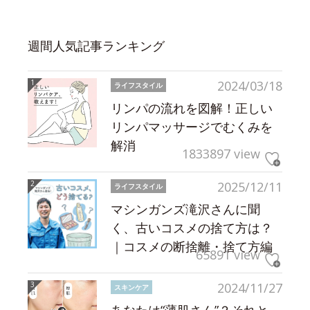
週間人気記事ランキング
2024/03/18
ライフスタイル
リンパの流れを図解！正しい
リンパマッサージでむくみを
解消
1833897 view
2025/12/11
ライフスタイル
マシンガンズ滝沢さんに聞
く、古いコスメの捨て方は？
｜コスメの断捨離・捨て方編
65891 view
2024/11/27
スキンケア
あなたは“薄肌さん”？それと