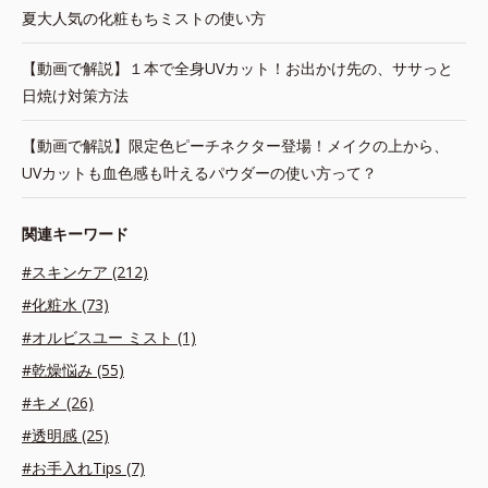
夏大人気の化粧もちミストの使い方
【動画で解説】１本で全身UVカット！お出かけ先の、ササっと
日焼け対策方法
【動画で解説】限定色ピーチネクター登場！メイクの上から、
UVカットも血色感も叶えるパウダーの使い方って？
関連キーワード
#スキンケア (212)
#化粧水 (73)
#オルビスユー ミスト (1)
#乾燥悩み (55)
#キメ (26)
#透明感 (25)
#お手入れTips (7)