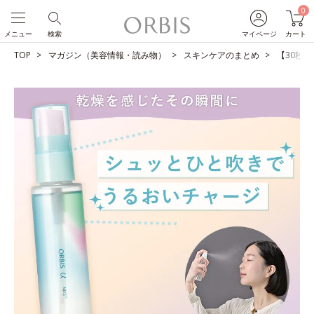
0
メニュー
検索
マイページ
カート
TOP
マガジン（美容情報・読み物）
スキンケアのまとめ
【30秒