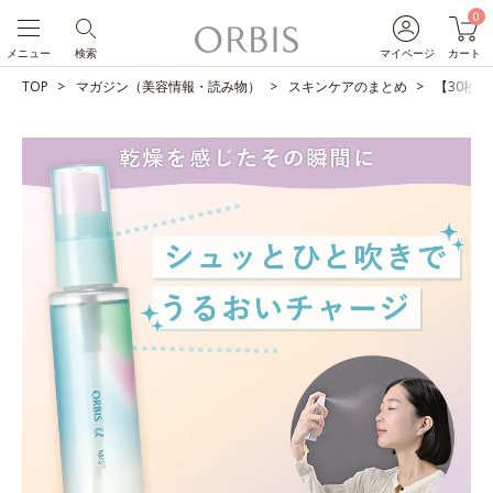
0
メニュー
検索
マイページ
カート
TOP
マガジン（美容情報・読み物）
スキンケアのまとめ
【30秒