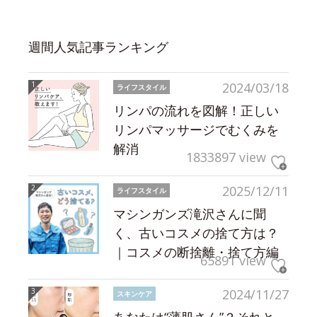
週間人気記事ランキング
2024/03/18
ライフスタイル
リンパの流れを図解！正しい
リンパマッサージでむくみを
解消
1833897 view
2025/12/11
ライフスタイル
マシンガンズ滝沢さんに聞
く、古いコスメの捨て方は？
｜コスメの断捨離・捨て方編
65891 view
2024/11/27
スキンケア
あなたは“薄肌さん”？それと