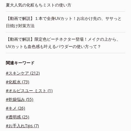
夏大人気の化粧もちミストの使い方
【動画で解説】１本で全身UVカット！お出かけ先の、ササっと
日焼け対策方法
【動画で解説】限定色ピーチネクター登場！メイクの上から、
UVカットも血色感も叶えるパウダーの使い方って？
関連キーワード
#スキンケア (212)
#化粧水 (73)
#オルビスユー ミスト (1)
#乾燥悩み (55)
#キメ (26)
#透明感 (25)
#お手入れTips (7)