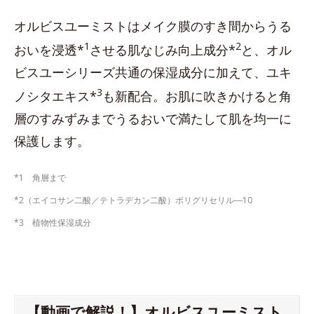
オルビスユーミストはメイク膜のすき間からうる
1
2
おいを浸透*
させる肌なじみ向上成分*
と、オル
ビスユーシリーズ共通の保湿成分に加えて、ユキ
3
ノシタエキス*
も新配合。お肌に吹きかけると角
層のすみずみまでうるおいで満たして肌を均一に
保護します。
*1 角層まで
*2（エイコサン二酸／テトラデカン二酸）ポリグリセリル―10
*3 植物性保湿成分
【動画で解説！】オルビスユーミスト