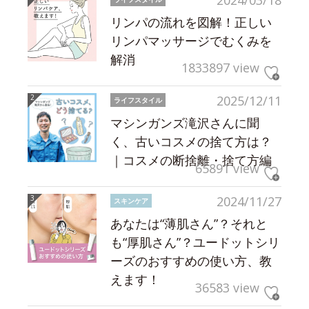
2024/03/18
リンパの流れを図解！正しい
リンパマッサージでむくみを
解消
1833897 view
2025/12/11
ライフスタイル
マシンガンズ滝沢さんに聞
く、古いコスメの捨て方は？
｜コスメの断捨離・捨て方編
65891 view
2024/11/27
スキンケア
あなたは“薄肌さん”？それと
も“厚肌さん”？ユードットシリ
ーズのおすすめの使い方、教
えます！
36583 view