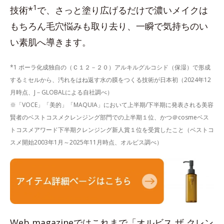
1
技術*
で、さっと塗り広げるだけで濃いメイクは
もちろん毛穴悩みも取り去り、一瞬で気持ちのい
い素肌へ導きます。
*1 ポーラ化成独自の（Ｃ１２－２０）アルキルグルコシド（保湿）で形成
するミセルから、汚れをはね返す水の膜をつくる技術が日本初（2024年12
月時点、J－GLOBALによる自社調べ）
※「VOCE」「美的」「MAQUIA」において上半期/下半期に発表される美容
賢者のベストコスメクレンジング部門での上半期１位、かつ＠cosmeベス
トコスメアワード下半期クレンジング新人賞１位を受賞したこと（ベストコ
スメ開始2003年1月～2025年11月時点、オルビス調べ）
Web magazineではこれまで「オルビス ザ クレン