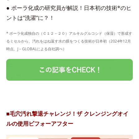
● ポーラ化成の研究員が解説！日本初の技術*のヒ
ントは“洗濯”に？！
* ポーラ化成独自の（Ｃ１２－２０）アルキルグルコシド（保湿）で形成す
るミセルから、汚れをはね返す水の膜をつくる技術が日本初（2024年12月
時点、J－GLOBALによる自社調べ）
■毛穴汚れ撃退チャレンジ！ザ クレンジングオイ
ルの使用ビフォーアフター