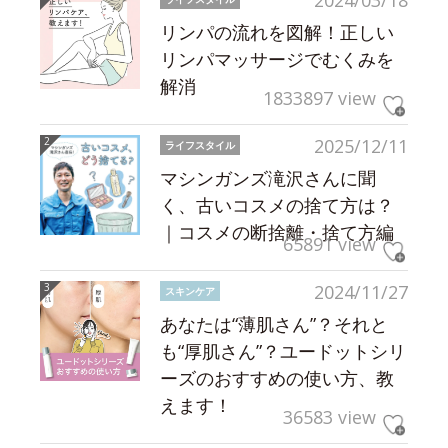
2024/03/18
リンパの流れを図解！正しい
リンパマッサージでむくみを
解消
1833897 view
2025/12/11
ライフスタイル
マシンガンズ滝沢さんに聞
く、古いコスメの捨て方は？
｜コスメの断捨離・捨て方編
65891 view
2024/11/27
スキンケア
あなたは“薄肌さん”？それと
も“厚肌さん”？ユードットシリ
ーズのおすすめの使い方、教
えます！
36583 view