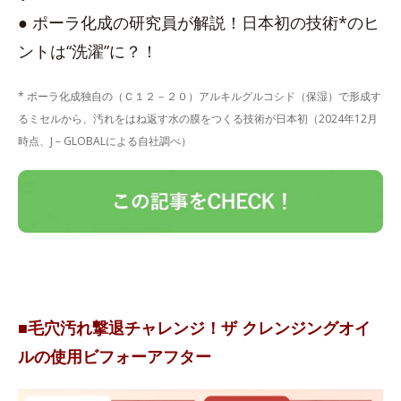
● ポーラ化成の研究員が解説！日本初の技術*のヒ
ントは“洗濯”に？！
* ポーラ化成独自の（Ｃ１２－２０）アルキルグルコシド（保湿）で形成す
るミセルから、汚れをはね返す水の膜をつくる技術が日本初（2024年12月
時点、J－GLOBALによる自社調べ）
■毛穴汚れ撃退チャレンジ！ザ クレンジングオイ
ルの使用ビフォーアフター