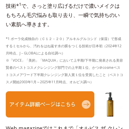
1
技術*
で、さっと塗り広げるだけで濃いメイクは
もちろん毛穴悩みも取り去り、一瞬で気持ちのい
い素肌へ導きます。
*1 ポーラ化成独自の（Ｃ１２－２０）アルキルグルコシド（保湿）で形成
するミセルから、汚れをはね返す水の膜をつくる技術が日本初（2024年12
月時点、J－GLOBALによる自社調べ）
※「VOCE」「美的」「MAQUIA」において上半期/下半期に発表される美容
賢者のベストコスメクレンジング部門での上半期１位、かつ＠cosmeベス
トコスメアワード下半期クレンジング新人賞１位を受賞したこと（ベストコ
スメ開始2003年1月～2025年11月時点、オルビス調べ）
Web magazineではこれまで「オルビス ザ クレン