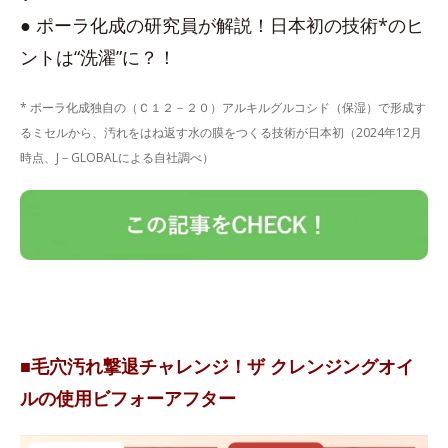
● ポーラ化成の研究員が解説！日本初の技術*のヒ
ントは“洗濯”に？！
* ポーラ化成独自の（Ｃ１２－２０）アルキルグルコシド（保湿）で形成す
るミセルから、汚れをはね返す水の膜をつくる技術が日本初（2024年12月
時点、J－GLOBALによる自社調べ）
■毛穴汚れ撃退チャレンジ！ザ クレンジングオイ
ルの使用ビフォーアフター