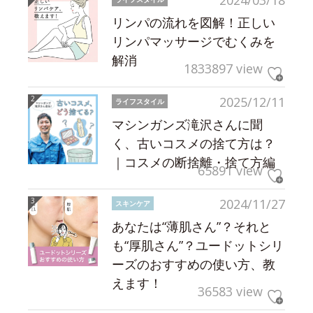
2024/03/18
リンパの流れを図解！正しい
リンパマッサージでむくみを
解消
1833897 view
2025/12/11
ライフスタイル
マシンガンズ滝沢さんに聞
く、古いコスメの捨て方は？
｜コスメの断捨離・捨て方編
65891 view
2024/11/27
スキンケア
あなたは“薄肌さん”？それと
も“厚肌さん”？ユードットシリ
ーズのおすすめの使い方、教
えます！
36583 view