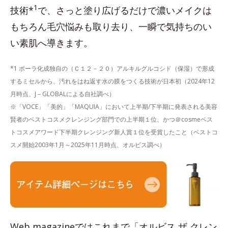
1
技術*
で、さっと塗り広げるだけで濃いメイクは
もちろん毛穴悩みも取り去り、一瞬で気持ちのい
い素肌へ導きます。
*1 ポーラ化成独自の（Ｃ１２－２０）アルキルグルコシド（保湿）で形成
するミセルから、汚れをはね返す水の膜をつくる技術が日本初（2024年12
月時点、J－GLOBALによる自社調べ）
※「VOCE」「美的」「MAQUIA」において上半期/下半期に発表される美容
賢者のベストコスメクレンジング部門での上半期１位、かつ＠cosmeベス
トコスメアワード下半期クレンジング新人賞１位を受賞したこと（ベストコ
スメ開始2003年1月～2025年11月時点、オルビス調べ）
Web magazineではこれまで「オルビス ザ クレン