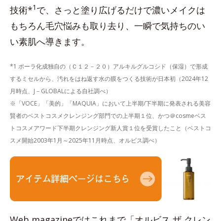
1
技術*
で、さっと塗り広げるだけで濃いメイクは
もちろん毛穴悩みも取り去り、一瞬で気持ちのい
い素肌へ導きます。
*1 ポーラ化成独自の（Ｃ１２－２０）アルキルグルコシド（保湿）で形成
するミセルから、汚れをはね返す水の膜をつくる技術が日本初（2024年12
月時点、J－GLOBALによる自社調べ）
※「VOCE」「美的」「MAQUIA」において上半期/下半期に発表される美容
賢者のベストコスメクレンジング部門での上半期１位、かつ＠cosmeベス
トコスメアワード下半期クレンジング新人賞１位を受賞したこと（ベストコ
スメ開始2003年1月～2025年11月時点、オルビス調べ）
Web magazineではこれまで「オルビス ザ クレン