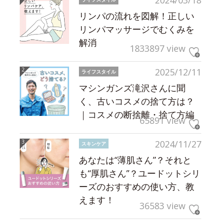
2024/03/18
リンパの流れを図解！正しい
リンパマッサージでむくみを
解消
1833897 view
2025/12/11
ライフスタイル
マシンガンズ滝沢さんに聞
く、古いコスメの捨て方は？
｜コスメの断捨離・捨て方編
65891 view
2024/11/27
スキンケア
あなたは“薄肌さん”？それと
も“厚肌さん”？ユードットシリ
ーズのおすすめの使い方、教
えます！
36583 view