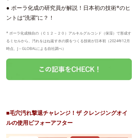
● ポーラ化成の研究員が解説！日本初の技術*のヒ
ントは“洗濯”に？！
* ポーラ化成独自の（Ｃ１２－２０）アルキルグルコシド（保湿）で形成す
るミセルから、汚れをはね返す水の膜をつくる技術が日本初（2024年12月
時点、J－GLOBALによる自社調べ）
■毛穴汚れ撃退チャレンジ！ザ クレンジングオイ
ルの使用ビフォーアフター