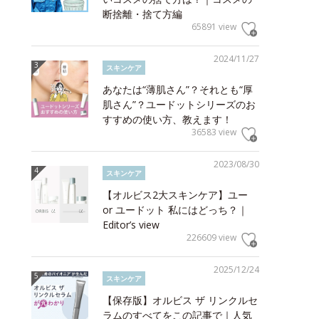
断捨離・捨て方編
65891 view
2024/11/27
スキンケア
あなたは“薄肌さん”？それとも“厚
肌さん”？ユードットシリーズのお
すすめの使い方、教えます！
36583 view
2023/08/30
スキンケア
【オルビス2大スキンケア】ユー
or ユードット 私にはどっち？｜
Editor’s view
226609 view
2025/12/24
スキンケア
【保存版】オルビス ザ リンクルセ
ラムのすべてをこの記事で｜人気