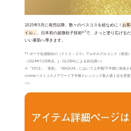
2025年5月に発売以降、数々のベスコスを総なめに！
お客
1
イル」
。日本初の超微粒子技術*
で、さっと塗り広げるだ
いい素肌へ導きます。
*1 ポーラ化成独自の（Ｃ１２－２０）アルキルグルコシド（保湿
（2024年12月時点、J－GLOBALによる自社調べ）
※「VOCE」「美的」「MAQUIA」において上半期/下半期に発
cosmeベストコスメアワード下半期クレンジング新人賞１位を受賞し
べ）