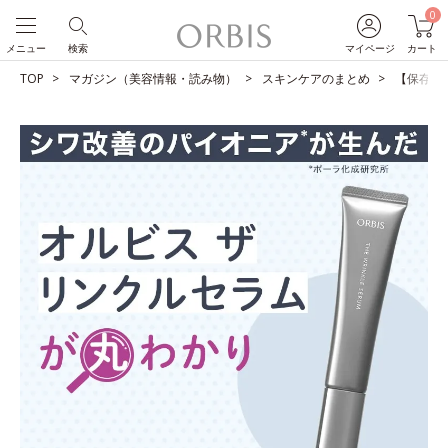
0
メニュー
検索
マイページ
カート
TOP
マガジン（美容情報・読み物）
スキンケアのまとめ
【保存版