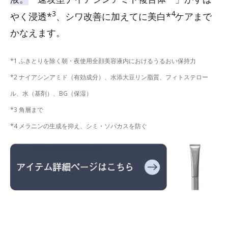
3
4
やく浸透*
、シワ改善に加えてに美白*
ケアまで
かなえます。
*1 ふきとりを除く朝・夜使用全顔美容液内におけるうるおい保持力
*2 ナイアシンアミド（有効成分）、水添大豆リン脂質、フィトステロー
ル、水（基剤）、BG（保湿）
*3 角層まで
*4 メラニンの生成を抑え、シミ・ソバカスを防ぐ