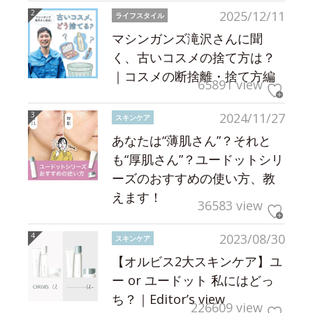
2025/12/11
ライフスタイル
マシンガンズ滝沢さんに聞
く、古いコスメの捨て方は？
｜コスメの断捨離・捨て方編
65891 view
2024/11/27
スキンケア
あなたは“薄肌さん”？それと
も“厚肌さん”？ユードットシリ
ーズのおすすめの使い方、教
えます！
36583 view
2023/08/30
スキンケア
【オルビス2大スキンケア】ユ
ー or ユードット 私にはどっ
ち？｜Editor’s view
226609 view