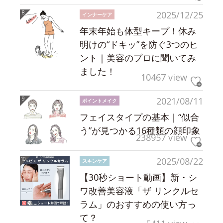
2025/12/25
インナーケア
年末年始も体型キープ！休み
明けの“ドキッ”を防ぐ3つのヒ
ント｜美容のプロに聞いてみ
ました！
10467 view
2021/08/11
ポイントメイク
フェイスタイプの基本｜“似合
う”が見つかる16種類の顔印象
238957 view
2025/08/22
スキンケア
【30秒ショート動画】新・シ
ワ改善美容液「ザ リンクルセ
ラム」のおすすめの使い方っ
て？