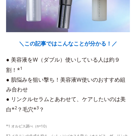
＼この記事ではこんなことが分かる！／
● 美容液をW（ダブル）使いしている人は約９
1
割！*
● 肌悩みを狙い撃ち！美容液W使いのおすすめ組
み合わせ
● リンクルセラムとあわせて、ケアしたいのは美
2
3
白*
？毛穴*
？
*1 オルビス調べ（n=10）
*2 メラニンの生成を抑え、シミ・ソバカスを防ぐ（オルビス ザ リンク