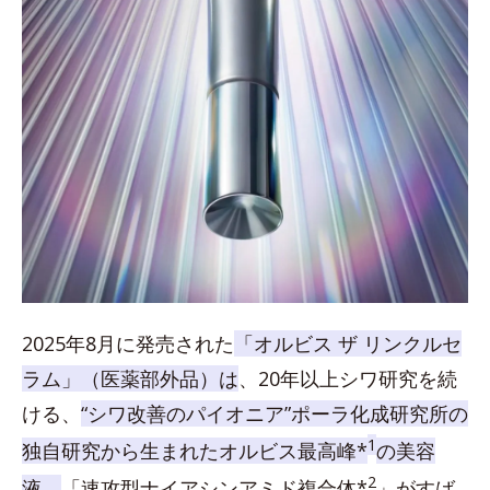
2025年8月に発売された
「オルビス ザ リンクルセ
ラム」（医薬部外品）は
、20年以上シワ研究を続
ける、
“シワ改善のパイオニア”ポーラ化成研究所の
1
独自研究から生まれたオルビス最高峰*
の美容
2
液。
「速攻型ナイアシンアミド複合体*
」がすば