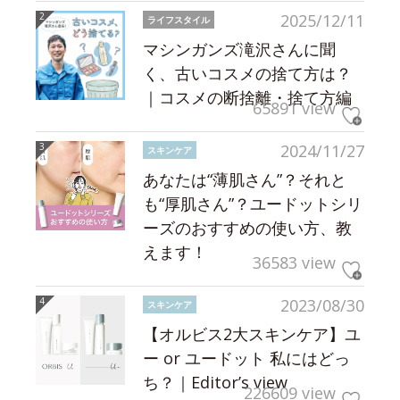
2025/12/11
ライフスタイル
マシンガンズ滝沢さんに聞
く、古いコスメの捨て方は？
｜コスメの断捨離・捨て方編
65891 view
2024/11/27
スキンケア
あなたは“薄肌さん”？それと
も“厚肌さん”？ユードットシリ
ーズのおすすめの使い方、教
えます！
36583 view
2023/08/30
スキンケア
【オルビス2大スキンケア】ユ
ー or ユードット 私にはどっ
ち？｜Editor’s view
226609 view