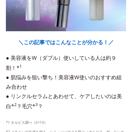
＼この記事ではこんなことが分かる！／
● 美容液をW（ダブル）使いしている人は約９
1
割！*
● 肌悩みを狙い撃ち！美容液W使いのおすすめ組
み合わせ
● リンクルセラムとあわせて、ケアしたいのは美
2
3
白*
？毛穴*
？
*1 オルビス調べ（n=10）
*2 メラニンの生成を抑え、シミ・ソバカスを防ぐ（オルビス ザ リンク