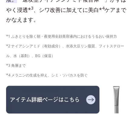
3
4
やく浸透*
、シワ改善に加えてに美白*
ケアまで
かなえます。
*1 ふきとりを除く朝・夜使用全顔美容液内におけるうるおい保持力
*2 ナイアシンアミド（有効成分）、水添大豆リン脂質、フィトステロー
ル、水（基剤）、BG（保湿）
*3 角層まで
*4 メラニンの生成を抑え、シミ・ソバカスを防ぐ