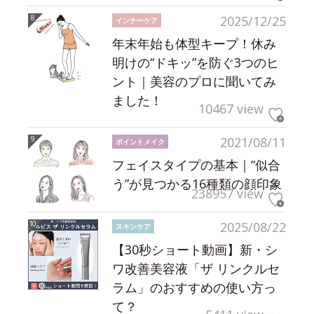
2025/12/25
インナーケア
年末年始も体型キープ！休み
明けの“ドキッ”を防ぐ3つのヒ
ント｜美容のプロに聞いてみ
ました！
10467 view
2021/08/11
ポイントメイク
フェイスタイプの基本｜“似合
う”が見つかる16種類の顔印象
238957 view
2025/08/22
スキンケア
【30秒ショート動画】新・シ
ワ改善美容液「ザ リンクルセ
ラム」のおすすめの使い方っ
て？