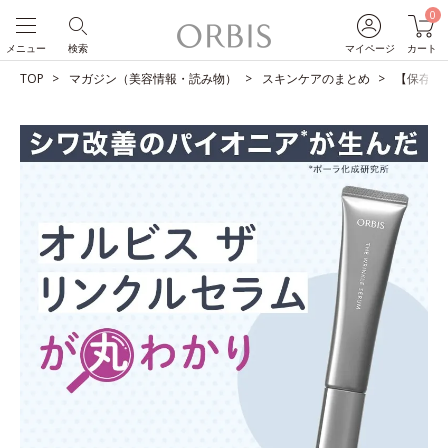
0
メニュー
検索
マイページ
カート
TOP
マガジン（美容情報・読み物）
スキンケアのまとめ
【保存版