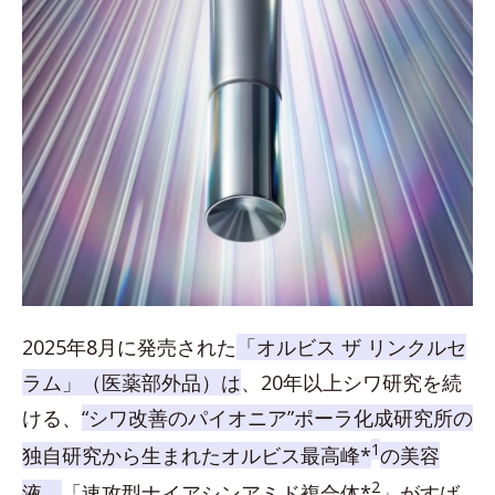
2025年8月に発売された
「オルビス ザ リンクルセ
ラム」（医薬部外品）は
、20年以上シワ研究を続
ける、
“シワ改善のパイオニア”ポーラ化成研究所の
1
独自研究から生まれたオルビス最高峰*
の美容
2
液。
「速攻型ナイアシンアミド複合体*
」がすば