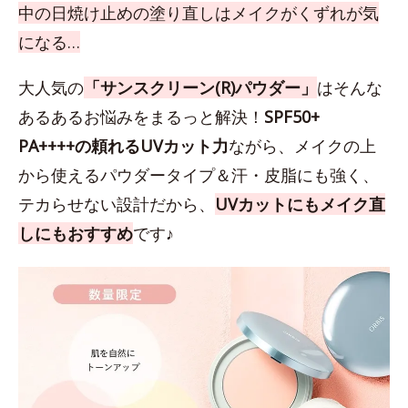
中の日焼け止めの塗り直しはメイクがくずれが気
になる…
大人気の
「サンスクリーン(R)パウダー」
はそんな
あるあるお悩みをまるっと解決！
SPF50+
PA++++の頼れるUVカット力
ながら、メイクの上
から使えるパウダータイプ＆汗・皮脂にも強く、
テカらせない設計だから、
UVカットにもメイク直
しにもおすすめ
です♪