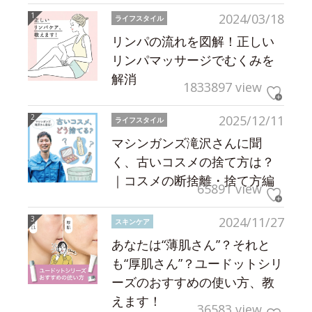
2024/03/18
ライフスタイル
リンパの流れを図解！正しい
リンパマッサージでむくみを
解消
1833897 view
2025/12/11
ライフスタイル
マシンガンズ滝沢さんに聞
く、古いコスメの捨て方は？
｜コスメの断捨離・捨て方編
65891 view
2024/11/27
スキンケア
あなたは“薄肌さん”？それと
も“厚肌さん”？ユードットシリ
ーズのおすすめの使い方、教
えます！
36583 view