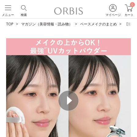
0
メニュー
検索
マイページ
カート
TOP
マガジン（美容情報・読み物）
ベースメイクのまとめ
【動画