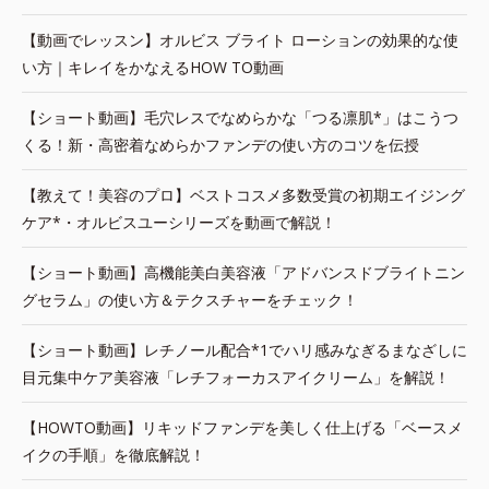
【動画でレッスン】オルビス ブライト ローションの効果的な使
い方｜キレイをかなえるHOW TO動画
【ショート動画】毛穴レスでなめらかな「つる凛肌*」はこうつ
くる！新・高密着なめらかファンデの使い方のコツを伝授
【教えて！美容のプロ】ベストコスメ多数受賞の初期エイジング
ケア*・オルビスユーシリーズを動画で解説！
【ショート動画】高機能美白美容液「アドバンスドブライトニン
グセラム」の使い方＆テクスチャーをチェック！
【ショート動画】レチノール配合*1でハリ感みなぎるまなざしに
目元集中ケア美容液「レチフォーカスアイクリーム」を解説！
【HOWTO動画】リキッドファンデを美しく仕上げる「ベースメ
イクの手順」を徹底解説！