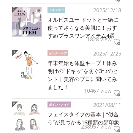
2025/12/18
スキンケア
オルビスユー ドットと一緒に
使ってさらなる美肌に！おす
すめプラスワンアイテム4選
1828 view
2025/12/25
インナーケア
年末年始も体型キープ！休み
明けの“ドキッ”を防ぐ3つのヒ
ント｜美容のプロに聞いてみ
ました！
10467 view
2021/08/11
ポイントメイク
フェイスタイプの基本｜“似合
う”が見つかる16種類の顔印象
238957 view