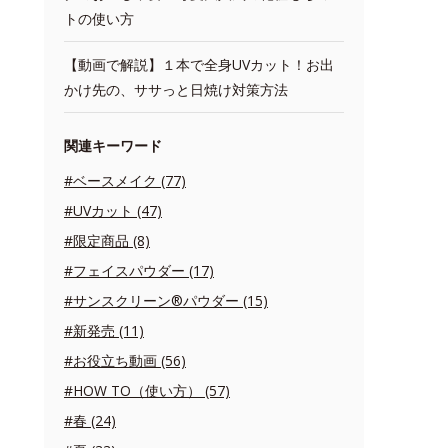
トの使い方
【動画で解説】１本で全身UVカット！お出
かけ先の、ササっと日焼け対策方法
関連キーワード
#ベースメイク (77)
#UVカット (47)
#限定商品 (8)
#フェイスパウダー (17)
#サンスクリーン®パウダー (15)
#新発売 (11)
#お役立ち動画 (56)
#HOW TO（使い方） (57)
#春 (24)