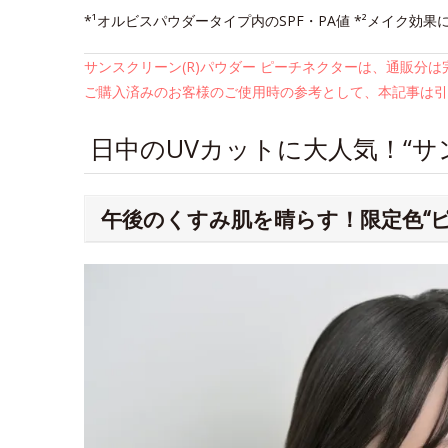
*¹オルビスパウダータイプ内のSPF・PA値 *²メイク効果
サンスクリーン(R)パウダー ピーチネクターは、通販分
ご購入済みのお客様のご使用時の参考として、本記事は引
日中のUVカットに大人気！“サン
午後のくすみ肌を晴らす！限定色“