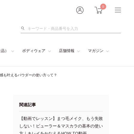
0
検
索
食品）
ボディウェア
店舗情報
マガジン
色感も叶えるパウダーの使い方って？
関連記事
【動画でレッスン】まつ毛メイク、もう失敗
しない！ビューラー＆マスカラの基本の使い
方｜キレイをかなえるHOW TO動画