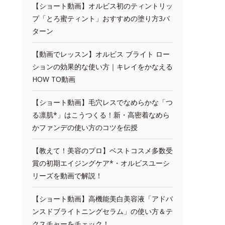
【ショート動画】オルビス初のティントリッ
プ「とろ蜜ティント」おすすめの塗り方3パ
ターン
【動画でレッスン】オルビス ブライト ロー
ションの効果的な使い方｜キレイをかなえる
HOW TO動画
【ショート動画】毛穴レスでなめらかな「つ
る凛肌*」はこうつくる！新・高密着なめら
かファンデの使い方のコツを伝授
【教えて！美容のプロ】ベストコスメ多数受
賞の初期エイジングケア*・オルビスユーシ
リーズを動画で解説！
【ショート動画】高機能美白美容液「アドバ
ンスドブライトニングセラム」の使い方＆テ
クスチャーをチェック！