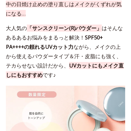
中の日焼け止めの塗り直しはメイクがくずれが気
になる…
大人気の
「サンスクリーン(R)パウダー」
はそんな
あるあるお悩みをまるっと解決！
SPF50+
PA++++の頼れるUVカット力
ながら、メイクの上
から使えるパウダータイプ＆汗・皮脂にも強く、
テカらせない設計だから、
UVカットにもメイク直
しにもおすすめ
です♪