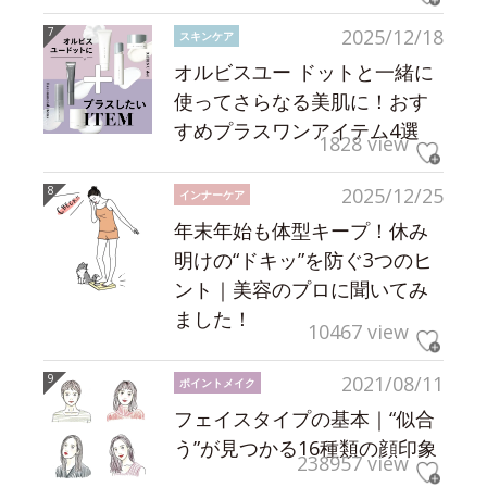
2025/12/18
スキンケア
オルビスユー ドットと一緒に
使ってさらなる美肌に！おす
すめプラスワンアイテム4選
1828 view
2025/12/25
インナーケア
年末年始も体型キープ！休み
明けの“ドキッ”を防ぐ3つのヒ
ント｜美容のプロに聞いてみ
ました！
10467 view
2021/08/11
ポイントメイク
フェイスタイプの基本｜“似合
う”が見つかる16種類の顔印象
238957 view