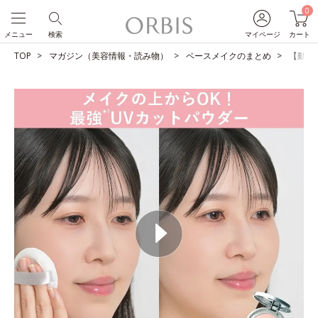
0
メニュー
検索
マイページ
カート
TOP
マガジン（美容情報・読み物）
ベースメイクのまとめ
【動画