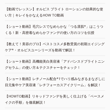
【動画でレッスン】オルビス ブライト ローションの効果的な使
い方｜キレイをかなえるHOW TO動画
【ショート動画】毛穴レスでなめらかな「つる凛肌*」はこうつ
くる！新・高密着なめらかファンデの使い方のコツを伝授
【教えて！美容のプロ】ベストコスメ多数受賞の初期エイジング
ケア*・オルビスユーシリーズを動画で解説！
【ショート動画】高機能美白美容液「アドバンスドブライトニン
グセラム」の使い方＆テクスチャーをチェック！
【ショート動画】レチノール配合*1でハリ感みなぎるまなざしに
目元集中ケア美容液「レチフォーカスアイクリーム」を解説！
【HOWTO動画】リキッドファンデを美しく仕上げる「ベースメ
イクの手順」を徹底解説！