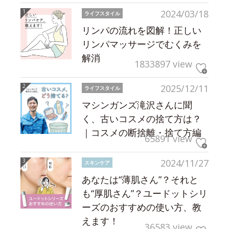
2024/03/18
ライフスタイル
リンパの流れを図解！正しい
リンパマッサージでむくみを
解消
1833897 view
2025/12/11
ライフスタイル
マシンガンズ滝沢さんに聞
く、古いコスメの捨て方は？
｜コスメの断捨離・捨て方編
65891 view
2024/11/27
スキンケア
あなたは“薄肌さん”？それと
も“厚肌さん”？ユードットシリ
ーズのおすすめの使い方、教
えます！
36583 view