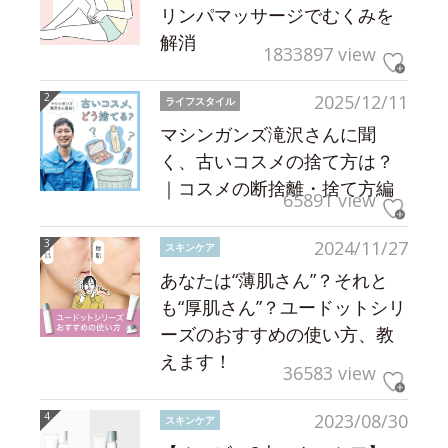
リンパマッサージでむくみを
解消
1833897 view
2025/12/11
ライフスタイル
マシンガンズ滝沢さんに聞
く、古いコスメの捨て方は？
｜コスメの断捨離・捨て方編
65891 view
2024/11/27
スキンケア
あなたは“薄肌さん”？それと
も“厚肌さん”？ユードットシリ
ーズのおすすめの使い方、教
えます！
36583 view
2023/08/30
スキンケア