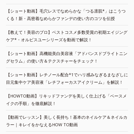
【ショート動画】毛穴レスでなめらかな「つる凛肌*」はこうつ
くる！新・高密着なめらかファンデの使い方のコツを伝授
【教えて！美容のプロ】ベストコスメ多数受賞の初期エイジング
ケア*・オルビスユーシリーズを動画で解説！
【ショート動画】高機能美白美容液「アドバンスドブライトニン
グセラム」の使い方＆テクスチャーをチェック！
【ショート動画】レチノール配合*1でハリ感みなぎるまなざしに
目元集中ケア美容液「レチフォーカスアイクリーム」を解説！
【HOWTO動画】リキッドファンデを美しく仕上げる「ベースメ
イクの手順」を徹底解説！
【動画でレッスン】美しく長持ち！基本のネイルケア＆ネイルカ
ラー｜キレイをかなえるHOW TO動画