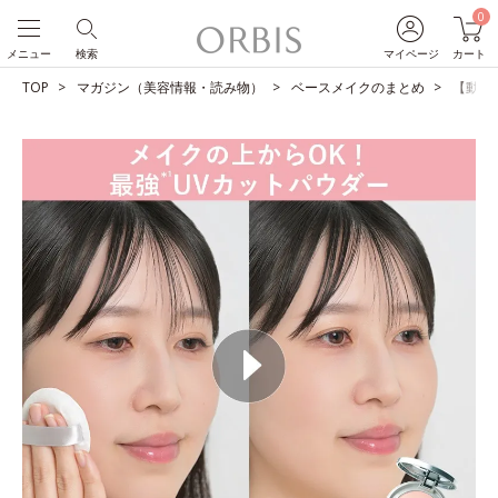
0
メニュー
検索
マイページ
カート
TOP
マガジン（美容情報・読み物）
ベースメイクのまとめ
【動画