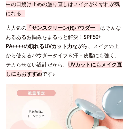
中の日焼け止めの塗り直しはメイクがくずれが気
になる…
大人気の
「サンスクリーン(R)パウダー」
はそんな
あるあるお悩みをまるっと解決！
SPF50+
PA++++の頼れるUVカット力
ながら、メイクの上
から使えるパウダータイプ＆汗・皮脂にも強く、
テカらせない設計だから、
UVカットにもメイク直
しにもおすすめ
です♪