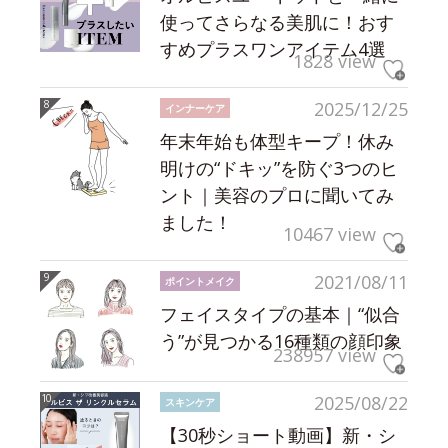
使ってさらなる美肌に！おす
すめプラスワンアイテム4選
1828 view
2025/12/25
インナーケア
年末年始も体型キープ！休み
明けの“ドキッ”を防ぐ3つのヒ
ント｜美容のプロに聞いてみ
ました！
10467 view
2021/08/11
ポイントメイク
フェイスタイプの基本｜“似合
う”が見つかる16種類の顔印象
238957 view
2025/08/22
スキンケア
【30秒ショート動画】新・シ