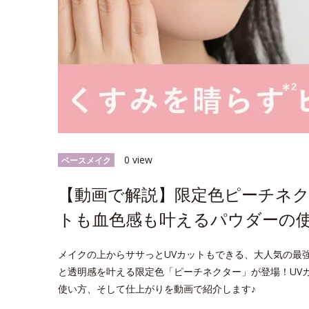
0 view
ベースメイク
【動画で解説】限定色ピーチネク
トも血色感も叶えるパウダーの
メイクの上からササっとUVカットもできる、大人気の最強*
と透明感を叶える限定色「ピーチネクター」が登場！UV
使い方、そして仕上がりを動画で紹介します♪