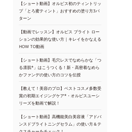
【ショート動画】オルビス初のティントリッ
プ「とろ蜜ティント」おすすめの塗り方3パ
ターン
【動画でレッスン】オルビス ブライト ロー
ションの効果的な使い方｜キレイをかなえる
HOW TO動画
【ショート動画】毛穴レスでなめらかな「つ
る凛肌*」はこうつくる！新・高密着なめら
かファンデの使い方のコツを伝授
【教えて！美容のプロ】ベストコスメ多数受
賞の初期エイジングケア*・オルビスユーシ
リーズを動画で解説！
【ショート動画】高機能美白美容液「アドバ
ンスドブライトニングセラム」の使い方＆テ
クスチャーをチェック！