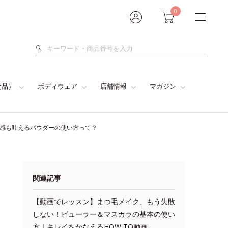
0
検
索
食品）
ボディウェア
店舗情報
マガジン
色感も叶えるパウダーの使い方って？
関連記事
【動画でレッスン】まつ毛メイク、もう失敗
しない！ビューラー＆マスカラの基本の使い
方｜キレイをかなえるHOW TO動画