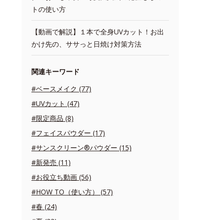
トの使い方
【動画で解説】１本で全身UVカット！お出
かけ先の、ササっと日焼け対策方法
関連キーワード
#ベースメイク (77)
#UVカット (47)
#限定商品 (8)
#フェイスパウダー (17)
#サンスクリーン®パウダー (15)
#新発売 (11)
#お役立ち動画 (56)
#HOW TO（使い方） (57)
#春 (24)