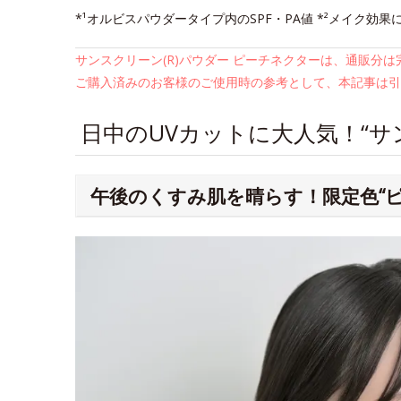
*¹オルビスパウダータイプ内のSPF・PA値 *²メイク効果
サンスクリーン(R)パウダー ピーチネクターは、通販分
ご購入済みのお客様のご使用時の参考として、本記事は引
日中のUVカットに大人気！“サン
午後のくすみ肌を晴らす！限定色“