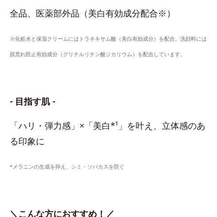
全品、医薬部外品（美白有効成分配合※）
※化粧水と保湿クリームにはトラネキサム酸（美白有効成分）を配合。洗顔料には
肌荒れ防止有効成分（グリチルリチン酸ジカリウム）を配合しています。
- 目指す肌 -
「ハリ・弾力感」×「美白*¹」を叶え、立体感のあ
る印象に
*メラニンの生成を抑え、シミ・ソバカスを防ぐ
＼こんな方におすすめ！／