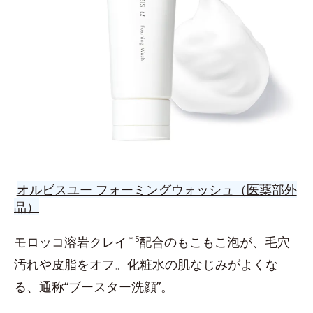
オルビスユー フォーミングウォッシュ（医薬部外
品）
モロッコ溶岩クレイ
＊5
配合のもこもこ泡が、毛穴
汚れや皮脂をオフ。化粧水の肌なじみがよくな
る、通称“ブースター洗顔”。