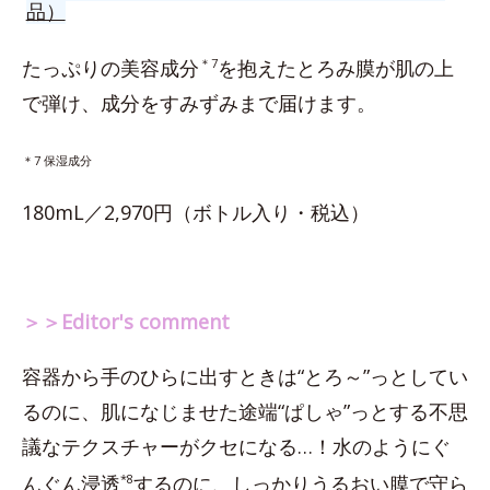
品）
たっぷりの美容成分
＊7
を抱えたとろみ膜が肌の上
で弾け、成分をすみずみまで届けます。
＊7 保湿成分
180mL／2,970円（ボトル入り・税込）
＞＞Editor's comment
容器から手のひらに出すときは“とろ～”っとしてい
るのに、肌になじませた途端“ぱしゃ”っとする不思
議なテクスチャーがクセになる…！水のようにぐ
んぐん浸透
*8
するのに、しっかりうるおい膜で守ら