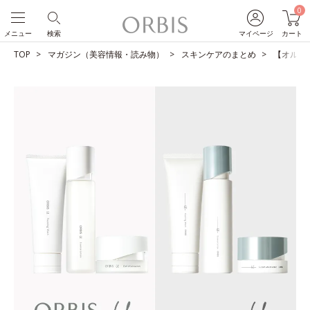
0
メニュー
検索
マイページ
カート
TOP
マガジン（美容情報・読み物）
スキンケアのまとめ
【オルビス