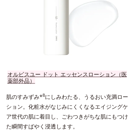
オルビスユー ドット エッセンスローション（医
薬部外品）
8
肌のすみずみ*
にしみわたる、うるおい充満ロー
ション。化粧水がなじみにくくなるエイジングケ
ア世代の肌に着目し、ごわつきがちな肌にもつけ
た瞬間すばやく浸透します。