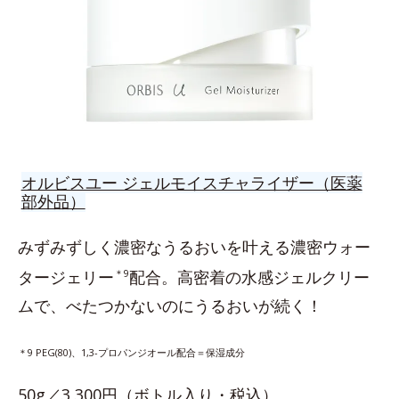
オルビスユー ジェルモイスチャライザー（医薬
部外品）
みずみずしく濃密なうるおいを叶える濃密ウォー
タージェリー
＊9
配合。高密着の水感ジェルクリー
ムで、べたつかないのにうるおいが続く！
＊9 PEG(80)、1,3-プロパンジオール配合＝保湿成分
50g／3,300円（ボトル入り・税込）