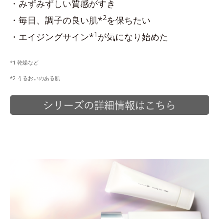
・みずみずしい質感がすき
2
・毎日、調子の良い肌*
を保ちたい
1
・エイジングサイン*
が気になり始めた
*1 乾燥など
*2 うるおいのある肌