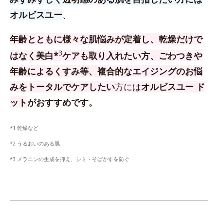
オルビスユー
、
年齢とともに様々な肌悩みが定着し、乾燥だけで
3
はなく美白*
ケアも取り入れたい方、
ごわつきや
年齢によるくすみ等、複合的なエイジングのお悩
みをトータルでケアしたい
方
には
オルビスユー ド
ット
がおすすめです。
*1 乾燥など
*2 うるおいのある肌
*3 メラニンの生成を抑え、シミ・そばかすを防ぐ