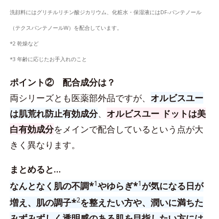
洗顔料にはグリチルリチン酸ジカリウム、化粧水・保湿液にはDF-パンテノール
（テクスパンテノールW）を配合しています。
*2 乾燥など
*3 年齢に応じたお手入れのこと
ポイント② 配合成分は？
両シリーズとも医薬部外品ですが、
オルビスユー
は肌荒れ防止有効成分
、
オルビスユー ドットは美
白有効成分
をメインで配合しているという点が大
きく異なります。
まとめると…
1
1
なんとなく肌の不調*
やゆらぎ*
が気になる日が
2
増え、肌の調子*
を整えたい方や、潤いに満ちた
みずみずしく透明感のある肌を目指したい方には