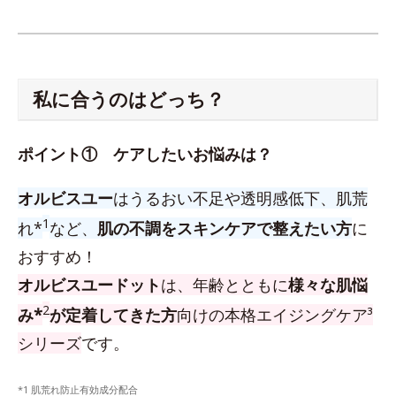
私に合うのはどっち？
ポイント① ケアしたいお悩みは？
オルビスユー
はうるおい不足や透明感低下、肌荒
1
れ*
など、
肌の不調をスキンケアで整えたい方
に
おすすめ！
オルビスユードット
は、年齢とともに
様々な肌悩
2
み*
が定着してきた方
向けの本格エイジングケア³
シリーズ
です。
*1 肌荒れ防止有効成分配合