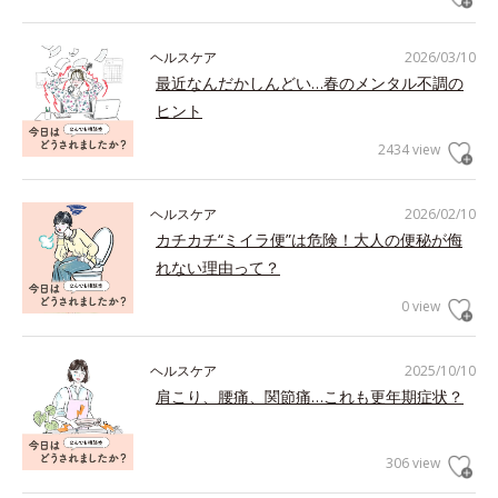
ヘルスケア
2026/03/10
最近なんだかしんどい…春のメンタル不調の
ヒント
2434 view
ヘルスケア
2026/02/10
カチカチ“ミイラ便”は危険！大人の便秘が侮
れない理由って？
0 view
ヘルスケア
2025/10/10
肩こり、腰痛、関節痛…これも更年期症状？
306 view