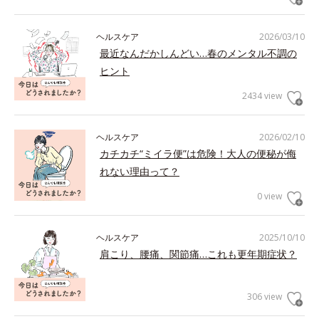
ヘルスケア
2026/03/10
最近なんだかしんどい…春のメンタル不調の
ヒント
2434 view
ヘルスケア
2026/02/10
カチカチ“ミイラ便”は危険！大人の便秘が侮
れない理由って？
0 view
ヘルスケア
2025/10/10
肩こり、腰痛、関節痛…これも更年期症状？
306 view