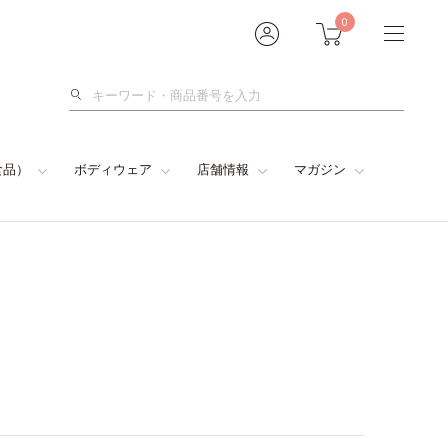
0
検
索
食品）
ボディウェア
店舗情報
マガジン