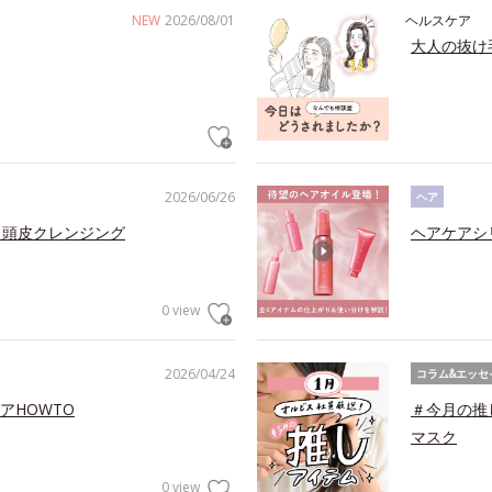
NEW
2026/08/01
ヘルスケア
大人の抜け
2026/06/26
ヘア
 頭皮クレンジング
ヘアケアシ
0 view
2026/04/24
コラム&エッセ
アHOWTO
＃今月の推
マスク
0 view