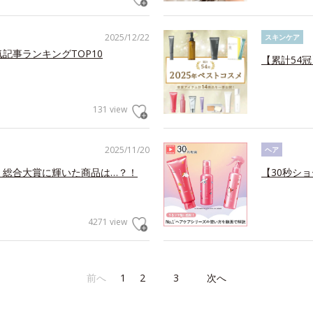
2025/12/22
スキンケア
記事ランキングTOP10
【累計54
131 view
2025/11/20
ヘア
！総合大賞に輝いた商品は…？！
【30秒ショ
4271 view
前へ
1
2
3
次へ