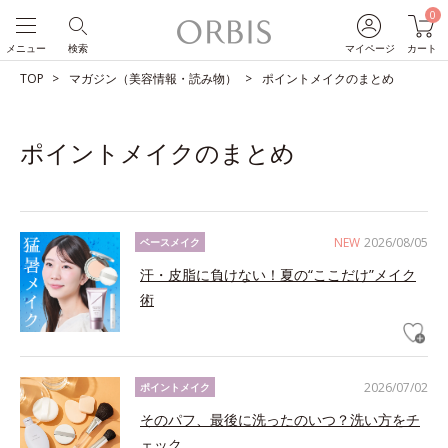
0
メニュー
検索
マイページ
カート
TOP
マガジン（美容情報・読み物）
ポイントメイクのまとめ
ポイントメイクのまとめ
NEW
2026/08/05
ベースメイク
汗・皮脂に負けない！夏の“ここだけ”メイク
術
2026/07/02
ポイントメイク
そのパフ、最後に洗ったのいつ？洗い方をチ
ェック