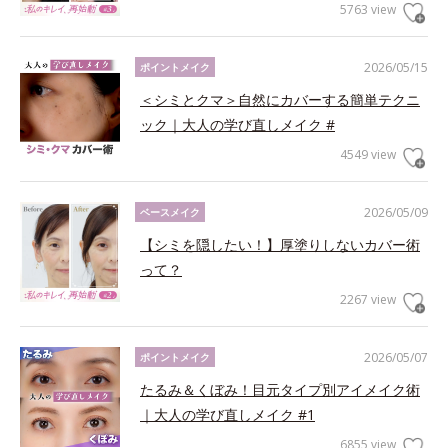
5763 view
2026/05/15
ポイントメイク
＜シミとクマ＞自然にカバーする簡単テクニ
ック｜大人の学び直しメイク #
4549 view
2026/05/09
ベースメイク
【シミを隠したい！】厚塗りしないカバー術
って？
2267 view
2026/05/07
ポイントメイク
たるみ＆くぼみ！目元タイプ別アイメイク術
｜大人の学び直しメイク #1
6855 view