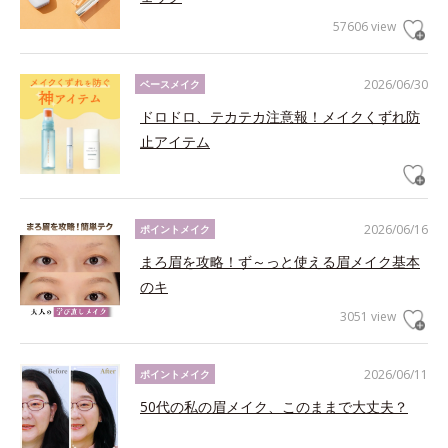
57606 view
2026/06/30
ベースメイク
ドロドロ、テカテカ注意報！メイクくずれ防
止アイテム
2026/06/16
ポイントメイク
まろ眉を攻略！ず～っと使える眉メイク基本
のキ
3051 view
2026/06/11
ポイントメイク
50代の私の眉メイク、このままで大丈夫？