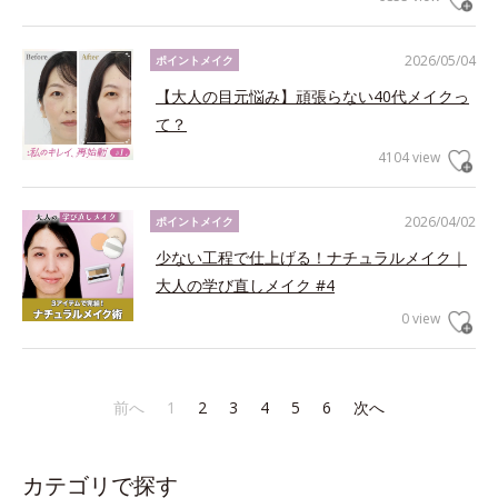
2026/05/04
ポイントメイク
【大人の目元悩み】頑張らない40代メイクっ
て？
4104 view
2026/04/02
ポイントメイク
少ない工程で仕上げる！ナチュラルメイク｜
大人の学び直しメイク #4
0 view
前へ
1
2
3
4
5
6
次へ
カテゴリで探す