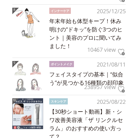
2025/12/25
インナーケア
年末年始も体型キープ！休み
明けの“ドキッ”を防ぐ3つのヒ
ント｜美容のプロに聞いてみ
ました！
10467 view
2021/08/11
ポイントメイク
フェイスタイプの基本｜“似合
う”が見つかる16種類の顔印象
238957 view
2025/08/22
スキンケア
【30秒ショート動画】新・シ
ワ改善美容液「ザ リンクルセ
ラム」のおすすめの使い方っ
て？