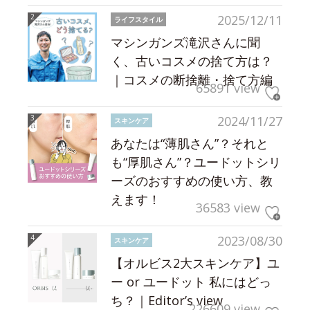
2025/12/11
ライフスタイル
マシンガンズ滝沢さんに聞
く、古いコスメの捨て方は？
｜コスメの断捨離・捨て方編
65891 view
2024/11/27
スキンケア
あなたは“薄肌さん”？それと
も“厚肌さん”？ユードットシリ
ーズのおすすめの使い方、教
えます！
36583 view
2023/08/30
スキンケア
【オルビス2大スキンケア】ユ
ー or ユードット 私にはどっ
ち？｜Editor’s view
226609 view