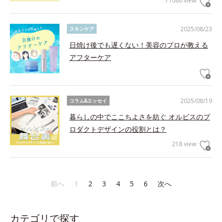
11086 view
2025/08/23
スキンケア
日焼け後でも遅くない！美容のプロが教える
アフターケア
2025/08/19
コラム&エッセイ
暮らしの中でここちよさを紡ぐ オルビスのプ
ロダクトデザインの役割とは？
218 view
前へ
1
2
3
4
5
6
次へ
カテゴリで探す