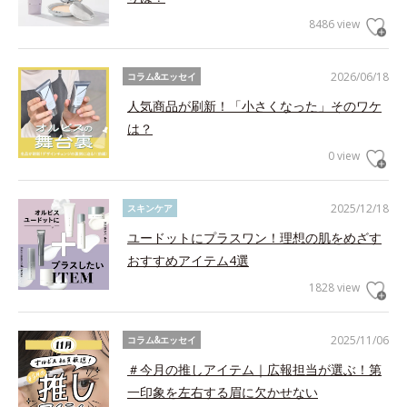
8486 view
2026/06/18
コラム&エッセイ
人気商品が刷新！「小さくなった」そのワケ
は？
0 view
2025/12/18
スキンケア
ユードットにプラスワン！理想の肌をめざす
おすすめアイテム4選
1828 view
2025/11/06
コラム&エッセイ
＃今月の推しアイテム｜広報担当が選ぶ！第
一印象を左右する眉に欠かせない