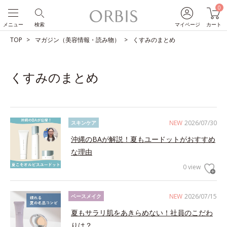
0
メニュー
検索
マイページ
カート
TOP
マガジン（美容情報・読み物）
くすみのまとめ
くすみのまとめ
NEW
2026/07/30
スキンケア
沖縄のBAが解説！夏もユードットがおすすめ
な理由
0 view
NEW
2026/07/15
ベースメイク
夏もサラリ肌をあきらめない！社員のこだわ
りは？