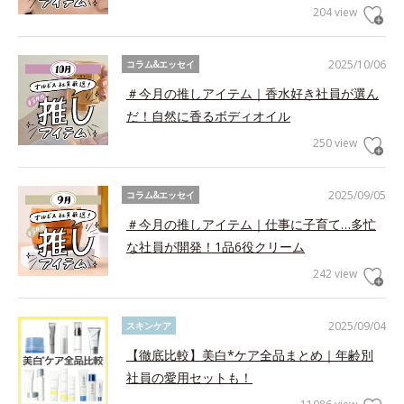
204 view
2025/10/06
コラム&エッセイ
＃今月の推しアイテム｜香水好き社員が選ん
だ！自然に香るボディオイル
250 view
2025/09/05
コラム&エッセイ
＃今月の推しアイテム｜仕事に子育て…多忙
な社員が開発！1品6役クリーム
242 view
2025/09/04
スキンケア
【徹底比較】美白*ケア全品まとめ｜年齢別
社員の愛用セットも！