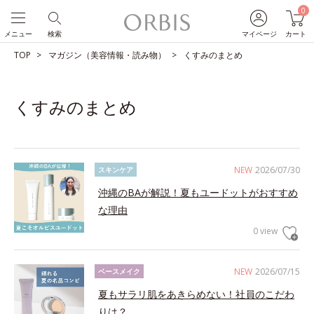
0
メニュー
検索
マイページ
カート
TOP
マガジン（美容情報・読み物）
くすみのまとめ
くすみのまとめ
NEW
2026/07/30
スキンケア
沖縄のBAが解説！夏もユードットがおすすめ
な理由
0 view
NEW
2026/07/15
ベースメイク
夏もサラリ肌をあきらめない！社員のこだわ
りは？