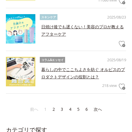
11086 view
2025/08/23
スキンケア
日焼け後でも遅くない！美容のプロが教える
アフターケア
2025/08/19
コラム&エッセイ
暮らしの中でここちよさを紡ぐ オルビスのプ
ロダクトデザインの役割とは？
218 view
前へ
1
2
3
4
5
6
次へ
カテゴリで探す