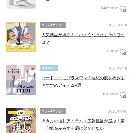
8486 view
2026/06/18
コラム&エッセイ
人気商品が刷新！「小さくなった」そのワケ
は？
0 view
2025/12/18
スキンケア
ユードットにプラスワン！理想の肌をめざす
おすすめアイテム4選
1828 view
2025/11/06
コラム&エッセイ
＃今月の推しアイテム｜広報担当が選ぶ！第
一印象を左右する眉に欠かせない