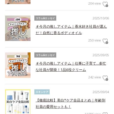
204 view
2025/10/06
コラム&エッセイ
＃今月の推しアイテム｜香水好き社員が選ん
だ！自然に香るボディオイル
250 view
2025/09/05
コラム&エッセイ
＃今月の推しアイテム｜仕事に子育て…多忙
な社員が開発！1品6役クリーム
242 view
2025/09/04
スキンケア
【徹底比較】美白*ケア全品まとめ｜年齢別
社員の愛用セットも！