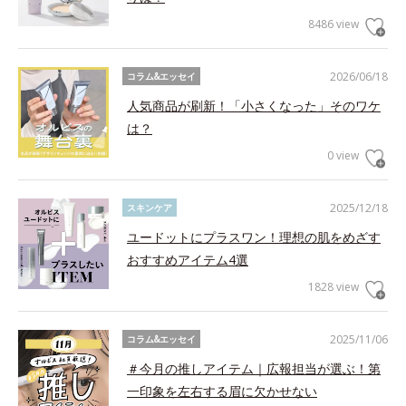
8486 view
2026/06/18
コラム&エッセイ
人気商品が刷新！「小さくなった」そのワケ
は？
0 view
2025/12/18
スキンケア
ユードットにプラスワン！理想の肌をめざす
おすすめアイテム4選
1828 view
2025/11/06
コラム&エッセイ
＃今月の推しアイテム｜広報担当が選ぶ！第
一印象を左右する眉に欠かせない