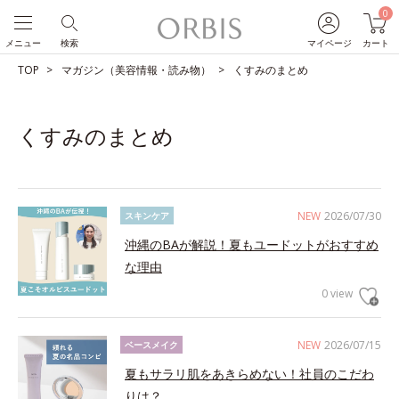
0
メニュー
検索
マイページ
カート
TOP
マガジン（美容情報・読み物）
くすみのまとめ
くすみのまとめ
NEW
2026/07/30
スキンケア
沖縄のBAが解説！夏もユードットがおすすめ
な理由
0 view
NEW
2026/07/15
ベースメイク
夏もサラリ肌をあきらめない！社員のこだわ
りは？