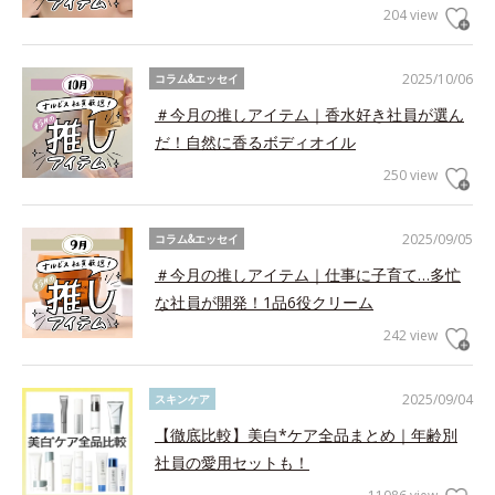
204 view
2025/10/06
コラム&エッセイ
＃今月の推しアイテム｜香水好き社員が選ん
だ！自然に香るボディオイル
250 view
2025/09/05
コラム&エッセイ
＃今月の推しアイテム｜仕事に子育て…多忙
な社員が開発！1品6役クリーム
242 view
2025/09/04
スキンケア
【徹底比較】美白*ケア全品まとめ｜年齢別
社員の愛用セットも！