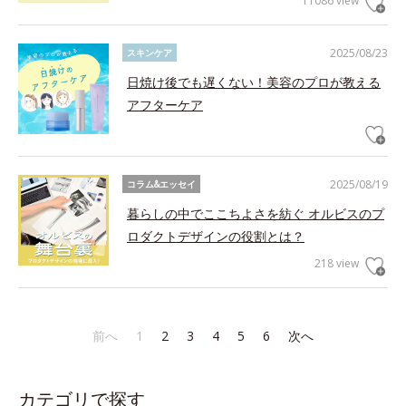
11086 view
2025/08/23
スキンケア
日焼け後でも遅くない！美容のプロが教える
アフターケア
2025/08/19
コラム&エッセイ
暮らしの中でここちよさを紡ぐ オルビスのプ
ロダクトデザインの役割とは？
218 view
前へ
1
2
3
4
5
6
次へ
カテゴリで探す